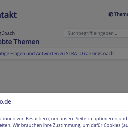
takt
Theme
gCoach
iebte Themen
htige Fragen und Antworten zu STRATO rankingCoach
to.de
tionen von Besuchern, um unsere Seite zu optimieren und i
eiten. Wir brauchen Ihre Zustimmung, um dafür Cookies (a