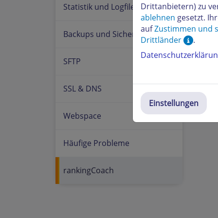
Drittanbietern) zu 
Statistik und Logfiles
ablehnen
gesetzt. Ih
auf
Zustimmen und s
Backups und Sicherheit
Drittländer
.
Datenschutzerkläru
SFTP
SSL & DNS
Einstellungen
Webspace
Häufige Probleme
rankingCoach