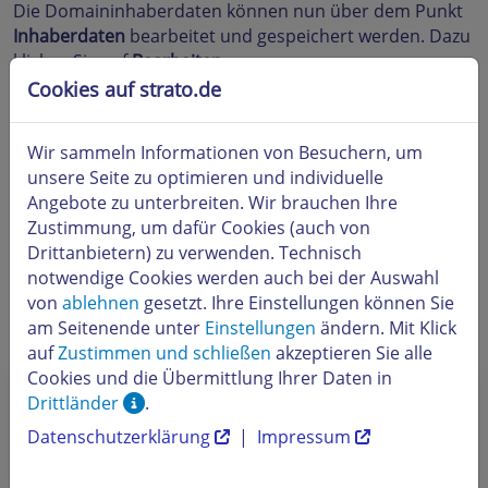
Die Domaininhaberdaten können nun über dem Punkt
Inhaberdaten
bearbeitet und gespeichert werden. Dazu
klicken Sie auf
Bearbeiten
.
Cookies auf strato.de
Wir sammeln Informationen von Besuchern, um
unsere Seite zu optimieren und individuelle
Angebote zu unterbreiten. Wir brauchen Ihre
Zustimmung, um dafür Cookies (auch von
Drittanbietern) zu verwenden. Technisch
notwendige Cookies werden auch bei der Auswahl
von
ablehnen
gesetzt. Ihre Einstellungen können Sie
am Seitenende unter
Einstellungen
ändern. Mit Klick
auf
Zustimmen und schließen
akzeptieren Sie alle
Cookies und die Übermittlung Ihrer Daten in
Hinweis: Wenn die Daten des Vertragspartners
Drittländer
.
sowie des Domaininhabers identisch sind, können
Datenschutzerklärung
|
Impressum
Sie sie mit einen Klick auf den Button
Meine
Kundendaten verwenden
einfach übertragen.