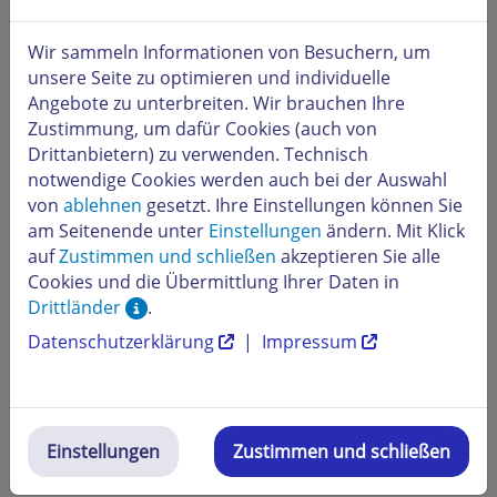
Business. Nach der Installation und Aktivierung der
Desktopversionen ist keine Internetverbindung für die
Wir sammeln Informationen von Besuchern, um
Nutzung erforderlich. Sie können wie gewohnt Ihre
unsere Seite zu optimieren und individuelle
Dateien und Dokumente auf dem PC oder Mac
Angebote zu unterbreiten. Wir brauchen Ihre
speichern.
Zustimmung, um dafür Cookies (auch von
Es besteht aber die Möglichkeit, dass Sie offline arbeiten
Drittanbietern) zu verwenden. Technisch
und Ihre gesamte Arbeit beim nächsten Zugriff auf das
notwendige Cookies werden auch bei der Auswahl
Internet automatisch mit dem Online-Speicher
von
ablehnen
gesetzt. Ihre Einstellungen können Sie
OneDrive for Business synchronisiert wird. So können
am Seitenende unter
Einstellungen
ändern. Mit Klick
Sie immer sicher sein, dass Ihre Dokumente auf dem
auf
Zustimmen und schließen
akzeptieren Sie alle
neuesten Stand sind. Es steht Ihnen aber frei, diese
Cookies und die Übermittlung Ihrer Daten in
Funktion zu nutzen oder darauf zu verzichten.
Drittländer
.
Die Desktopversion von Office wird automatisch auf
Datenschutzerklärung
|
Impressum
dem neuesten Stand gehalten und aktualisiert, wenn Sie
die Verbindung zum Internet herstellen, so dass Sie bei
der Arbeit immer über die aktuellen Werkzeuge
verfügen.
Einstellungen
Zustimmen und schließen
Microsoft 365 Business