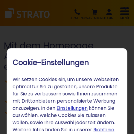
BERATUNG
WARENKORB
LOGIN
MENÜ
Mit dem Homepage
Anbieter STRATO zur
Cookie-Einstellungen
eigenen Website
Wir setzen Cookies ein, um unsere Webseiten
Website schnell ohne Vorwissen
optimal für Sie zu gestalten, unsere Produkte
erstellen
für Sie zu verbessern sowie Ihnen zusammen
Im ersten Monat kostenlos
mit Drittanbietern personalisierte Werbung
anzuzeigen. In den
Einstellungen
können Sie
Unterstützung durch KI Tools
auswählen, welche Cookies Sie zulassen
wollen, sowie Ihre Auswahl jederzeit ändern.
Weitere Infos finden Sie in unserer
Richtlinie