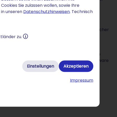
ookies Sie zulassen wollen, sowie Ihre
 in unseren
Datenschutzhinweisen
. Technisch
das Widget erscheinen soll
hreren Optionen die Ansicht des Widgets
cheiden, können Sie zusätzlich auswählen, in welcher
wird
tländer zu.
r Website
ur Website-Übersetzung, sodass Sie Usern für jede
zu nutzen. Dem Website-Übersetzer liegt die Software
Einstellungen
Akzeptieren
Impressum