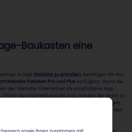
page-Baukasten eine
 mehrsprachige
Website zu erstellen
, benötigen Sie das
rtWebsite Paketen Pro und Plus
verfügbar. Wenn Sie
Ihnen der Website-Übersetzer als empfohlene App
 Öffnen Sie anschließend die App, werden Sie direkt zu
tet. Alternativ kommen Sie zu diesen Einstellungen,
nrad zu den Einstellungen gehen. Dort finden Sie den
 verbessern sowie Ihnen zusammen mit
den für die Website-Übersetzung zur Auswahl geben