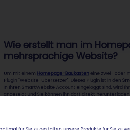
Wie erstellt man im Home
mehrsprachige Website?
Um mit einem
Homepage-Baukasten
eine zwei- oder
Plugin "Website-Übersetzer". Dieses Plugin ist in den
Sma
in Ihren SmartWebsite Account eingeloggt sind, wird 
angezeigt und Sie können ihn dort direkt herunterladen.
den Widget-Optionen in den Website-Einstellungen gelei
indem Sie im SmartWebsite-Tool links unten auf das Zah
Website-Übersetzer als letzten Reiter.
optimal für Sie zu gestalten, unsere Produkte für Sie zu
Wählen Sie alle Sprachen aus, die Sie Ihren Nutzen