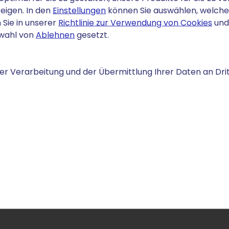
eigen. In den
Einstellungen
können Sie auswählen, welche C
möchten
 Sie in unserer
Richtlinie zur Verwendung von Cookies
und
Bestimmen Sie, an welcher Stelle auf Ihrer Website 
swahl von
Ablehnen
gesetzt.
Schwebend, Pop-Up oder Globus: Wählen Sie aus me
Je nachdem, für welche Widget-Ansicht Sie sich ents
Größe und welchem Stil das Widget-Icon angezeigt 
r Verarbeitung und der Übermittlung Ihrer Daten an Drit
Entscheiden Sie sich für eine Ausgangssprache Ihre
Auf jeder Ihrer Unterseiten erscheint nun das Widget z
einzelne Seite die Möglichkeit geben, die Übersetzung 
GTranslate zugrunde.