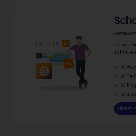
Scho
Entdecke
Lassen Si
schon en
KI We
KI Tex
KI Bil
KI SEO
Direkt 