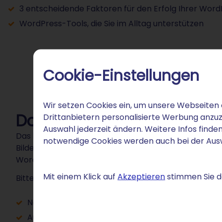
3 entscheidende Faktoren für den Erfolg Ihrer Wor
WordPress-Tools, die Sie im Alltag unterstützen
Cookie-Einstellungen
Wir setzen Cookies ein, um unsere Webseiten 
Download
Drittanbietern personalisierte Werbung anzuz
Auswahl jederzeit ändern. Weitere Infos finden
Das kostenlose E-Book hat einen Umfang von 22 Seite
notwendige Cookies werden auch bei der Au
Bildern und ausführlichen Erklärungen für eine gute
WordPress.
Mit einem Klick auf
Akzeptieren
stimmen Sie de
Bitte tätigen Sie folgende Angaben, um das E-Book zu
Name und E-Mail-Adresse eingeben
Auf „Zustimmen" klicken