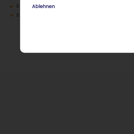
Ablehnen
E-Mail-Adresse im Posteingang bestätigen
E-Book wenige Minuten später per E-Mail erhalte