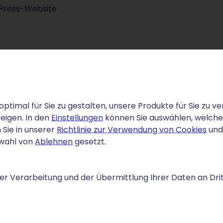
dPress-Website
optimal für Sie zu gestalten, unsere Produkte für Sie zu
eigen. In den
Einstellungen
können Sie auswählen, welche C
 Sie in unserer
Richtlinie zur Verwendung von Cookies
und
n und sorgt mit vielen
swahl von
Ablehnen
gesetzt.
 Grundlage im Umgang mit
r Verarbeitung und der Übermittlung Ihrer Daten an Drit
 erhalten: