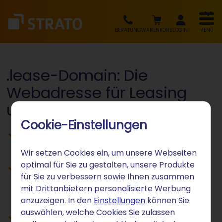
BERATUNG
WARENKORB
LOGIN
MENÜ
.lease-Domain: Die
Webadresse für Leasing
und Vermietung
Cookie-Einstellungen
Sofortige Zuordnung zu Miet- und
Leasingangeboten
Wir setzen Cookies ein, um unsere Webseiten
optimal für Sie zu gestalten, unsere Produkte
Professionelle Positionierung für
für Sie zu verbessern sowie Ihnen zusammen
Leasinggesellschaften und
mit Drittanbietern personalisierte Werbung
Vermietende
anzuzeigen. In den
Einstellungen
können Sie
auswählen, welche Cookies Sie zulassen
Schnell registrieren und Ihr