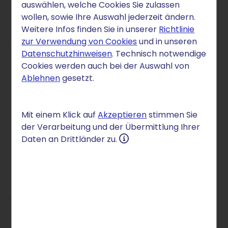
auswählen, welche Cookies Sie zulassen
wollen, sowie Ihre Auswahl jederzeit ändern.
Weitere Infos finden Sie in unserer
Richtlinie
zur Verwendung von Cookies
und in unseren
Datenschutzhinweisen
. Technisch notwendige
DOMAIN
Cookies werden auch bei der Auswahl von
Ablehnen
gesetzt.
.fans
4,90 €
/Mon.
Mit einem Klick auf
Akzeptieren
stimmen Sie
der Verarbeitung und der Übermittlung Ihrer
für 12 Monate
Daten an Drittländer zu.
danach 6,90 € /Mon.
Einrichtung: 2,50 €
In den Warenkorb