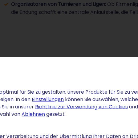
Organisatoren von Turnieren und Ligen:
Ob Firmenlig
die Endung schafft eine zentrale Anlaufstelle, die 
ellung und Taktik
niert so unkompliziert, dass Sie sich voll auf Ihren
h finden Sie alle Werkzeuge, die Sie für den Betrieb
optimal für Sie zu gestalten, unsere Produkte für Sie zu
eigen. In den
Einstellungen
können Sie auswählen, welche C
 Sie in unserer
Richtlinie zur Verwendung von Cookies
und
swahl von
Ablehnen
gesetzt.
hr praktischer Nutzen
r Verarbeitung und der Übermittlung Ihrer Daten an Drit
erknüpfung Ihrer .football-Domain mit Webspace,