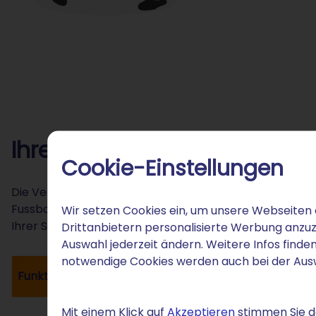
Ihre .football-Domain: Aufst
Cookie-Einstellungen
Die Verwaltung Ihrer .football-Domain bei STRATO funktio
Fussball-Content konzentrieren können. Im Login-Bereic
Wir setzen Cookies ein, um unsere Webseiten 
Ihrer Seite benötigen.
Drittanbietern personalisierte Werbung anzuz
Auswahl jederzeit ändern. Weitere Infos finden
notwendige Cookies werden auch bei der Au
Funktion
I
Mit einem Klick auf
Akzeptieren
stimmen Sie de
V