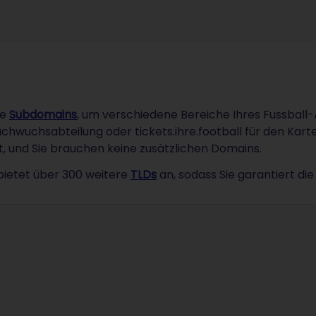
ie
Subdomains
, um verschiedene Bereiche Ihres Fussball-A
achwuchsabteilung oder tickets.ihre.football für den Kar
t, und Sie brauchen keine zusätzlichen Domains.
ietet über 300 weitere
TLDs
an, sodass Sie garantiert d