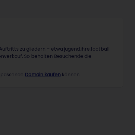
uftritts zu gliedern – etwa jugend.ihre.football
tenverkauf. So behalten Besuchende die
ie passende
Domain kaufen
können.