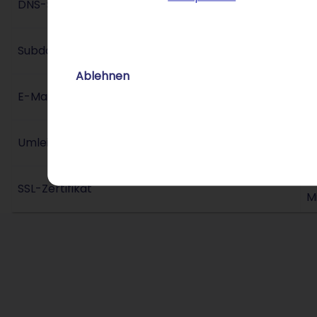
DNS-Selbstverwaltung
C
Gl
Subdomain-Management
o
Ablehnen
P
E-Mail-Konfiguration
f
W
Umleitungs-Service
S
V
SSL-Zertifikat
M