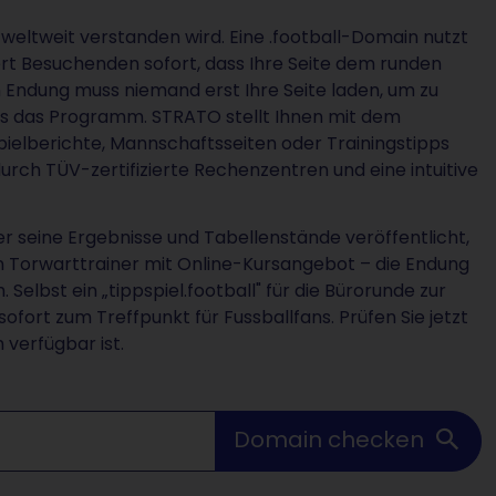
ie weltweit verstanden wird. Eine .football-Domain nutzt
ert Besuchenden sofort, dass Ihre Seite dem runden
 Endung muss niemand erst Ihre Seite laden, um zu
its das Programm. STRATO stellt Ihnen mit dem
Spielberichte, Mannschaftsseiten oder Trainingstipps
durch TÜV-zertifizierte Rechenzentren und eine intuitive
er seine Ergebnisse und Tabellenstände veröffentlicht,
ten Torwarttrainer mit Online-Kursangebot – die Endung
Selbst ein „tippspiel.football" für die Bürorunde zur
ort zum Treffpunkt für Fussballfans. Prüfen Sie jetzt
 verfügbar ist.
Domain checken