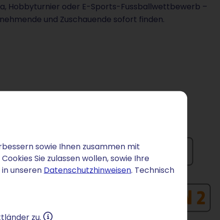
a, Hobbyturnier oder E-Sports-Fussballwettbewerb –
Teilnehmende und Zuschauende sofort finden.
 verbessern sowie Ihnen zusammen mit
ookies Sie zulassen wollen, sowie Ihre
 in unseren
Datenschutzhinweisen
. Technisch
tländer zu.