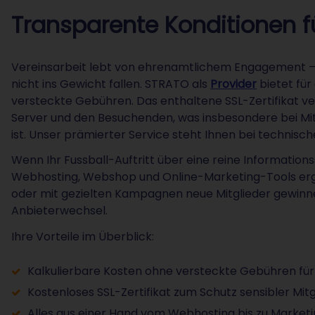
Transparente Konditionen fü
Vereinsarbeit lebt von ehrenamtlichem Engagement – 
nicht ins Gewicht fallen. STRATO als
Provider
bietet für
versteckte Gebühren. Das enthaltene SSL-Zertifikat v
Server und den Besuchenden, was insbesondere bei Mi
ist. Unser prämierter Service steht Ihnen bei technis
Wenn Ihr Fussball-Auftritt über eine reine Information
Webhosting, Webshop und Online-Marketing-Tools ergän
oder mit gezielten Kampagnen neue Mitglieder gewinn
Anbieterwechsel.
Ihre Vorteile im Überblick:
Kalkulierbare Kosten ohne versteckte Gebühren für
Kostenloses SSL-Zertifikat zum Schutz sensibler Mit
Alles aus einer Hand vom Webhosting bis zu Market