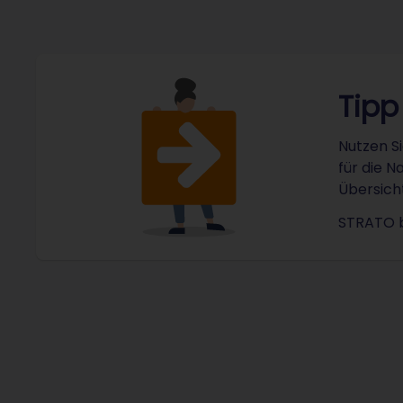
Tipp
Nutzen S
für die N
Übersich
STRATO b