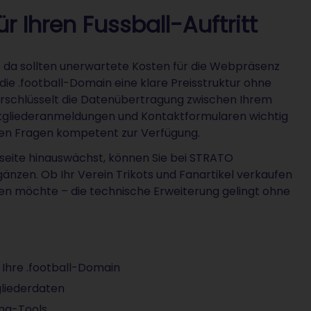
r Ihren Fussball-Auftritt
da sollten unerwartete Kosten für die Webpräsenz
 die .football-Domain eine klare Preisstruktur ohne
erschlüsselt die Datenübertragung zwischen Ihrem
tgliederanmeldungen und Kontaktformularen wichtig
chen Fragen kompetent zur Verfügung.
sseite hinauswächst, können Sie bei STRATO
zen. Ob Ihr Verein Trikots und Fanartikel verkaufen
en möchte – die technische Erweiterung gelingt ohne
 Ihre .football-Domain
gliederdaten
ing-Tools