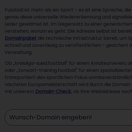
Fussball ist mehr als ein Sport – es ist eine Sprache, d
genau diese universelle Wiedererkennung und signalisi
Leder gewidmet ist. Im Gegensatz zu einer generischen
verstehen, worum es geht: Die Adresse selbst ist bere
Domainpaket
die technische Infrastruktur bereit, um 
schnell und zuverlässig zu veröffentlichen – gesichert 
Verwaltung.
Ob „kreisliga-sued.football" für einen Amateurverein, d
oder „torwart-training.football" für einen spezialisier
transportiert den sportlichen Fokus unmissverständlich. 
nächsten Europameisterschaft wird durch die Domain sof
mit unserem
Domain-Check
, ob Ihre Webadresse noch
Wunschdomain eingeben ...