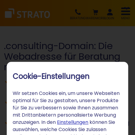
BERATUNG
WARENKORB
LOGIN
MENÜ
.consulting-Domain: Die
Webadresse für Beratung
mit Substanz
Cookie-Einstellungen
Klare Positionierung als
Beratungsangebot
Wir setzen Cookies ein, um unsere Webseiten
optimal für Sie zu gestalten, unsere Produkte
Weltweit verständlich und
für Sie zu verbessern sowie Ihnen zusammen
branchenoffen
mit Drittanbietern personalisierte Werbung
Inklusive SSL und einfacher Verwaltung
anzuzeigen. In den
Einstellungen
können Sie
auswählen, welche Cookies Sie zulassen