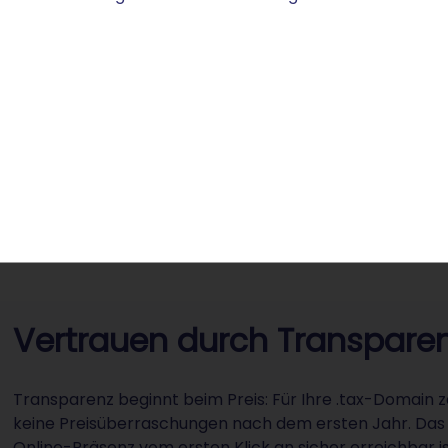
seriöse Kommunikation.
Weiterleitung auf bestehende Profile oder Social-
Media-Kanäle.
Verschlüsselte Datenübertragung für sichere
Kommunikation mit Ihren Besuchenden.
Vertrauen durch Transparen
Transparenz beginnt beim Preis: Für Ihre .tax-Domain 
keine Preisüberraschungen nach dem ersten Jahr. Das SS
Online-Präsenz vom ersten Klick an sicher erreichbar is