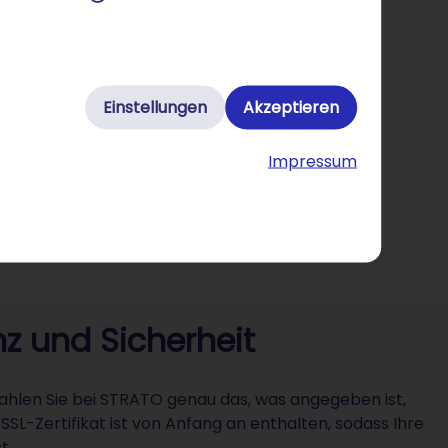
Einstellungen
Akzeptieren
Impressum
z und Sicherheit
zahlen Sie bei STRATO genau das, was angegeben ist,
L-Zertifikat ist von Anfang an enthalten, sodass Ihre
t.