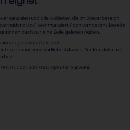
in eignet
euerkanzleien und alle Anbieter, die im Steuerbereich
r „international.tax" kommuniziert Fachkompetenz bereits
dantinnen auch nur eine Zeile gelesen haben.
Steuervergleichsportale und
 international verständliche Adresse. Für Kanzleien mit
rtvoll.
STRATO über 300 Endungen zur Auswahl.