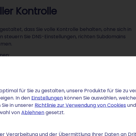
ler Kontrolle
estaltet, dass Sie volle Kontrolle behalten, ohne sich in
in steuern Sie DNS-Einstellungen, richten Subdomains
rmen.
nen:
Ihr praktischer Nutzen
optimal für Sie zu gestalten, unsere Produkte für Sie zu
Flexible Verknüpfung mit Webspace, Cloud-Diensten
eigen. In den
Einstellungen
können Sie auswählen, welche C
oder externen Hosting-Lösungen.
 Sie in unserer
Richtlinie zur Verwendung von Cookies
und
Strukturierung Ihres Angebots nach
swahl von
Ablehnen
gesetzt.
Themenbereichen oder Projekten.
Professionelle Postfächer wie kontakt@ihre.tax für
r Verarbeitung und der Übermittlung Ihrer Daten an Drit