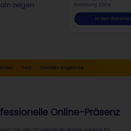
ain zeigen
Einrichtung: 2,50 €
In den Warenk
erheit
FAQ
Domain-Angebote
ofessionelle Online-Präsenz
uch. Die .tax-Domain ist die direkte Adresse für