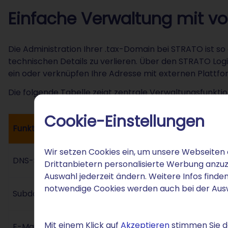
Einfache Verwaltung mit vol
Die Administration Ihrer .tax-Domain bei STRATO ist so g
technischen Details zu verlieren. Über den STRATO Log
ein oder verknüpfen Ihre Adresse mit externen Plattfo
Die folgende Tabelle zeigt zentrale Verwaltungsfunktio
Cookie-Einstellungen
Funktion
Wir setzen Cookies ein, um unsere Webseiten 
DNS-Selbstverwaltung
Drittanbietern personalisierte Werbung anzuz
Auswahl jederzeit ändern. Weitere Infos finden
notwendige Cookies werden auch bei der Au
Subdomain-Management
Mit einem Klick auf
Akzeptieren
stimmen Sie de
E-Mail-Konfiguration