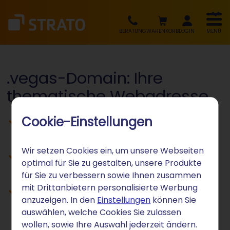
BERATUNG
WARENKORB
LOGIN
MENÜ
.vegas-Domain: Ihre
thematische Webadresse
Cookie-Einstellungen
Las Vegas Entertainment und Casino-
Kultur präsentieren
Wir setzen Cookies ein, um unsere Webseiten
Gaming-Metropole und Unterhaltung
optimal für Sie zu gestalten, unsere Produkte
adressieren
für Sie zu verbessern sowie Ihnen zusammen
mit Drittanbietern personalisierte Werbung
Entertainment-City-Themen
anzuzeigen. In den
Einstellungen
können Sie
kommunizieren
auswählen, welche Cookies Sie zulassen
wollen, sowie Ihre Auswahl jederzeit ändern.