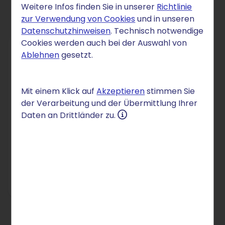
Weitere Infos finden Sie in unserer
Richtlinie
zur Verwendung von Cookies
und in unseren
Datenschutzhinweisen
. Technisch notwendige
Cookies werden auch bei der Auswahl von
Ablehnen
gesetzt.
DOMAIN
.vegas
Mit einem Klick auf
Akzeptieren
stimmen Sie
3,90 €
der Verarbeitung und der Übermittlung Ihrer
/Mon.
Daten an Drittländer zu.
für 12 Monate
danach 6,90 € /Mon.
Einrichtung: 2,50 €
In den Warenkorb