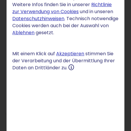
Weitere Infos finden Sie in unserer
Richtlinie
zur Verwendung von Cookies
und in unseren
Datenschutzhinweisen
. Technisch notwendige
Cookies werden auch bei der Auswahl von
Ablehnen
gesetzt.
DOMAIN
.poker
Mit einem Klick auf
Akzeptieren
stimmen Sie
5,25 €
der Verarbeitung und der Übermittlung Ihrer
/Mon.
Daten an Drittländer zu.
für 12 Monate
danach 7,50 € /Mon.
Einrichtung: 2,50 €
In den Warenkorb