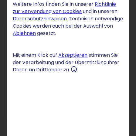
Weitere Infos finden Sie in unserer
Richtlinie
zur Verwendung von Cookies
und in unseren
Datenschutzhinweisen
. Technisch notwendige
Cookies werden auch bei der Auswahl von
Ablehnen
gesetzt.
DOMAIN
.town
Mit einem Klick auf
Akzeptieren
stimmen Sie
3 €
der Verarbeitung und der Übermittlung Ihrer
/Mon.
Daten an Drittländer zu.
für 12 Monate
danach 4 € /Mon.
Einrichtung: 2,50 €
In den Warenkorb