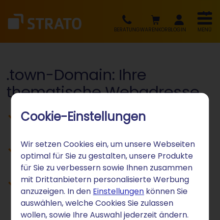
BERATUNG
WARENKORB
LOGIN
MENÜ
.town-Domain: Ihre
thematische Webadresse
Cookie-Einstellungen
Lokale Präsenz für Städte, Gemeinden
und Orte
Wir setzen Cookies ein, um unsere Webseiten
Ideal für Stadtmarketing und Bürger-
optimal für Sie zu gestalten, unsere Produkte
Portale
für Sie zu verbessern sowie Ihnen zusammen
mit Drittanbietern personalisierte Werbung
Regionale Identität direkt in der
anzuzeigen. In den
Einstellungen
können Sie
Webadresse
auswählen, welche Cookies Sie zulassen
wollen, sowie Ihre Auswahl jederzeit ändern.