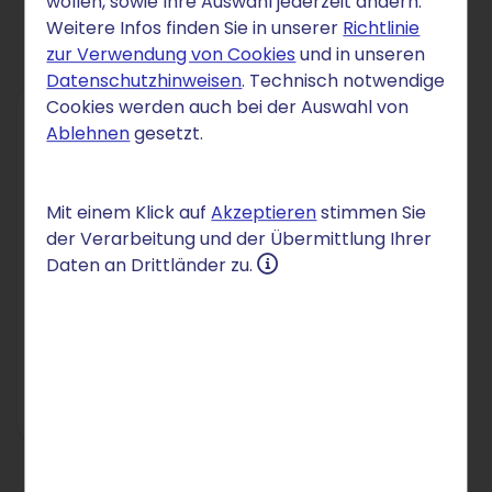
wollen, sowie Ihre Auswahl jederzeit ändern.
Weitere Infos finden Sie in unserer
Richtlinie
zur Verwendung von Cookies
und in unseren
Datenschutzhinweisen
. Technisch notwendige
Cookies werden auch bei der Auswahl von
Ablehnen
gesetzt.
DOMAIN
.eus
Mit einem Klick auf
Akzeptieren
stimmen Sie
4,90 €
der Verarbeitung und der Übermittlung Ihrer
/Mon.
Daten an Drittländer zu.
für 12 Monate
danach 10 € /Mon.
Einrichtung: 2,50 €
In den Warenkorb