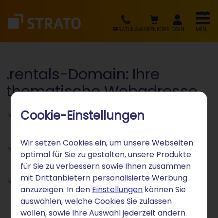
BERATUNG
WARENKORB
LOGIN
MENÜ
.rentals-Domain: Ihre
thematische Webadresse
Cookie-Einstellungen
Vermietungsangebote und
Mietobjekte kommunizieren
Wir setzen Cookies ein, um unsere Webseiten
Rental-Services und Verleih
optimal für Sie zu gestalten, unsere Produkte
positionieren
für Sie zu verbessern sowie Ihnen zusammen
mit Drittanbietern personalisierte Werbung
Mietinteressierte gezielt ansprechen
anzuzeigen. In den
Einstellungen
können Sie
auswählen, welche Cookies Sie zulassen
wollen, sowie Ihre Auswahl jederzeit ändern.