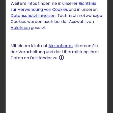
Weitere Infos finden Sie in unserer
Richtlinie
zur Verwendung von Cookies
und in unseren
Datenschutzhinweisen
. Technisch notwendige
Cookies werden auch bei der Auswahl von
DOMAIN
Ablehnen
gesetzt.
.rentals
3,50 €
Mit einem Klick auf
Akzeptieren
stimmen Sie
/Mon.
der Verarbeitung und der Übermittlung Ihrer
für 12 Monate
Daten an Drittländer zu.
danach 4,75 € /Mon.
Einrichtung: 2,50 €
In den Warenkorb
Preise inkl. MwSt.