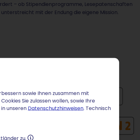
fördert – ob Stipendienprogramme, Lesepatenschaften
 unterstreicht mit der Endung die eigene Mission.
 verbessern sowie Ihnen zusammen mit
ookies Sie zulassen wollen, sowie Ihre
 in unseren
Datenschutzhinweisen
. Technisch
tländer zu.