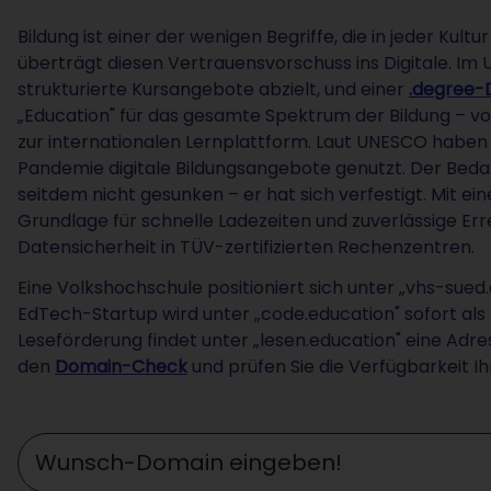
Bildung ist einer der wenigen Begriffe, die in jeder Kult
überträgt diesen Vertrauensvorschuss ins Digitale. Im 
strukturierte Kursangebote abzielt, und einer
.degree-
„Education" für das gesamte Spektrum der Bildung – v
zur internationalen Lernplattform. Laut UNESCO haben 
Pandemie digitale Bildungsangebote genutzt. Der Bedar
seitdem nicht gesunken – er hat sich verfestigt. Mit e
Grundlage für schnelle Ladezeiten und zuverlässige Erre
Datensicherheit in TÜV-zertifizierten Rechenzentren.
Eine Volkshochschule positioniert sich unter „vhs-sued
EdTech-Startup wird unter „code.education" sofort als 
Leseförderung findet unter „lesen.education" eine Adres
den
Domain-Check
und prüfen Sie die Verfügbarkeit 
Wunschdomain eingeben ...