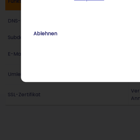
Funktion
Ihr
Fle
DNS-Selbstverwaltung
Moo
Ablehnen
Subdomain-Management
z. 
inf
E-Mail-Konfiguration
Ler
Wei
Umleitungs-Service
Le
Ver
SSL-Zertifikat
Anm