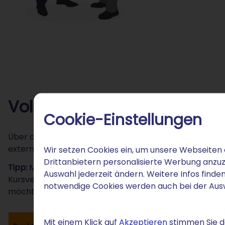
Volle Kontrolle über Ihre .
Cookie-Einstellungen
Über den STRATO Login steuern Sie DNS-Einstellungen,
externen Plattformen.
Wir setzen Cookies ein, um unsere Webseiten 
Drittanbietern personalisierte Werbung anzuz
Tipp:
Mit einem STRATO Hosting oder Homepage-Baukaste
Auswahl jederzeit ändern. Weitere Infos finden
Kursverzeichnis, Anmeldeformular und Materialdownloa
notwendige Cookies werden auch bei der Au
möchten, lässt sich ein Webshop nahtlos ergänzen.
Mit einem Klick auf
Akzeptieren
stimmen Sie de