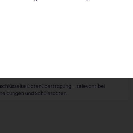
 praktischer Nutzen
xible Verknüpfung mit Webspace, Lernplattformen wie
dle oder Cloud-Diensten.
B. kurse.ihr-name.education für das Kursverzeichnis.
o@ihr-name.education – vertrauenswürdig für Eltern,
nende und Fördernde.
terleitung auf bestehende Schulportale oder
rnmanagementsysteme.
schlüsselte Datenübertragung – relevant bei
eldungen und Schülerdaten.