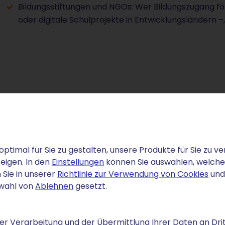
Bildungsstiftungen und NGOs: Wer Bildungszugang 
oder digitale Schulprojekte in Entwicklungsländern –,
education-Domain
 legen Subdomains an und verknüpfen Ihre Adresse mit
optimal für Sie zu gestalten, unsere Produkte für Sie zu
eigen. In den
Einstellungen
können Sie auswählen, welche C
n erstellen Sie eine professionelle Bildungsseite mit
 Sie in unserer
Richtlinie zur Verwendung von Cookies
und
ds. Wenn Sie kostenpflichtige Kurse anbieten
swahl von
Ablehnen
gesetzt.
r Verarbeitung und der Übermittlung Ihrer Daten an Drit