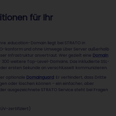
tionen für Ihr
hre .education-Domain liegt bei STRATO in
SGVO-konform und ohne Umwege über Server außerhalb
ser Infrastruktur anvertraut. Wer gezielt eine
Domain
 300 weitere Top-Level-Domains. Das inkludierte SSL-
on der ersten Sekunde an verschlüsselt kommunizieren.
 der optionale
Domainguard
: Er verhindert, dass Dritte
en oder löschen können – ein einfacher, aber
; der ausgezeichnete STRATO Service steht bei Fragen
-zertifiziert)