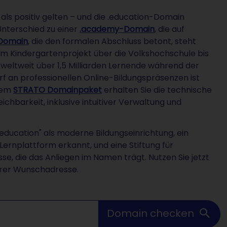
ur als positiv gelten – und die .education-Domain
Unterschied zu einer
.academy-Domain
, die auf
Domain
, die den formalen Abschluss betont, steht
om Kindergartenprojekt über die Volkshochschule bis
weltweit über 1,5 Milliarden Lernende während der
f an professionellen Online-Bildungspräsenzen ist
inem
STRATO Domainpaket
erhalten Sie die technische
ichbarkeit, inklusive intuitiver Verwaltung und
.education" als moderne Bildungseinrichtung, ein
Lernplattform erkannt, und eine Stiftung für
se, die das Anliegen im Namen trägt. Nutzen Sie jetzt
Ihrer Wunschadresse.
Domain checken