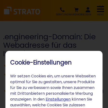
BERATUNG
WARENKORB
LOGIN
MENÜ
.engineering-Domain: Die
Webadresse für das
Ingenieurwesen
Cookie-Einstellungen
Branchenendung für Ingenieurbüros
Ideal für Fachbereiche, Forschung und
Wir setzen Cookies ein, um unsere Webseiten
Technik
optimal für Sie zu gestalten, unsere Produkte
für Sie zu verbessern sowie Ihnen zusammen
Inklusive SSL und einfacher Verwaltung
mit Drittanbietern personalisierte Werbung
anzuzeigen. In den
Einstellungen
können Sie
auswählen, welche Cookies Sie zulassen