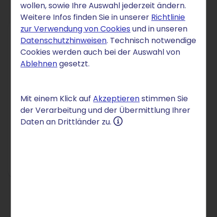
wollen, sowie Ihre Auswahl jederzeit ändern.
Weitere Infos finden Sie in unserer
Richtlinie
zur Verwendung von Cookies
und in unseren
Datenschutzhinweisen
. Technisch notwendige
DOMAIN
Cookies werden auch bei der Auswahl von
Ablehnen
gesetzt.
.engineering
5,25 €
/Mon.
Mit einem Klick auf
Akzeptieren
stimmen Sie
der Verarbeitung und der Übermittlung Ihrer
für 12 Monate
Daten an Drittländer zu.
danach 7,25 € /Mon.
Einrichtung: 2,50 €
In den Warenkorb
Preise inkl. MwSt.