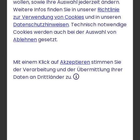
wollen, sowie Ihre Auswahl jederzeit ändern.
Ihre Absicherungskompetenz
Weitere Infos finden Sie in unserer
Richtlinie
aufbauen
zur Verwendung von Cookies
und in unseren
Datenschutzhinweisen
. Technisch notwendige
Cookies werden auch bei der Auswahl von
Ablehnen
gesetzt.
Mit einem Klick auf
Akzeptieren
stimmen Sie
der Verarbeitung und der Übermittlung Ihrer
DOMAIN
Daten an Drittländer zu.
.insure
5,75 €
/Mon.
für 12 Monate
danach 8 € /Mon.
Einrichtung: 2,50 €
In den Warenkorb