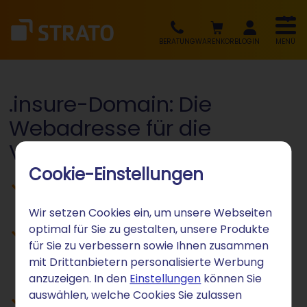
BERATUNG
WARENKORB
LOGIN
MENÜ
.insure-Domain: Die
Webadresse für die
Versicherungsbranche
Cookie-Einstellungen
Sofortige Zuordnung zum Thema
Versicherung und Absicherung
Wir setzen Cookies ein, um unsere Webseiten
optimal für Sie zu gestalten, unsere Produkte
Professionelle Positionierung für
für Sie zu verbessern sowie Ihnen zusammen
Versicherungsberatung und
mit Drittanbietern personalisierte Werbung
Maklerunternehmen
anzuzeigen. In den
Einstellungen
können Sie
auswählen, welche Cookies Sie zulassen
Schnell registrieren und Vertrauen in