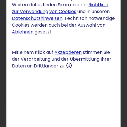
Weitere Infos finden Sie in unserer
Richtlinie
zur Verwendung von Cookies
und in unseren
Datenschutzhinweisen
. Technisch notwendige
Cookies werden auch bei der Auswahl von
DOMAIN
Ablehnen
gesetzt.
.singles
2,75 €
Mit einem Klick auf
Akzeptieren
stimmen Sie
/Mon.
der Verarbeitung und der Übermittlung Ihrer
für 12 Monate
Daten an Drittländer zu.
danach 3,75 € /Mon.
Einrichtung: 2,50 €
In den Warenkorb
Preise inkl. MwSt.