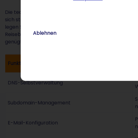
Die technische Administration Ihrer .cruises-Domain b
sich stattdessen auf die Routenplanung konzentrieren.
legen Subdomains an und verknüpfen Ihre Adresse mit 
Ablehnen
Reisebüro beispielsweise neben der Hauptseite einen e
genügt eine Subdomain wie „lastminute.ihr-name.cruise
Funktion
I
F
DNS-Selbstverwaltung
W
S
Subdomain-Management
n
P
E-Mail-Konfiguration
n