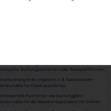
ei STRATO setzt kein Technikwissen voraus – Sie dürfen
 Über den STRATO Login steuern Sie DNS-Einstellungen,
externen Plattformen – zentral an einem Ort. Wenn Ihr
igenen Bereich für Last-Minute-Kreuzfahrten benötigt,
s".
hr praktischer Nutzen
lexible Verknüpfung Ihrer .cruises-Domain mit
ebspace, Buchungssystemen oder Reiseplattformen.
trukturierung Ihres Angebots, z. B. flussreisen.ihr-
ame.cruises für Flusskreuzfahrten.
rofessionelle Postfächer wie buchung@ihr-
ame.cruises für die Reisekorrespondenz mit Gästen.