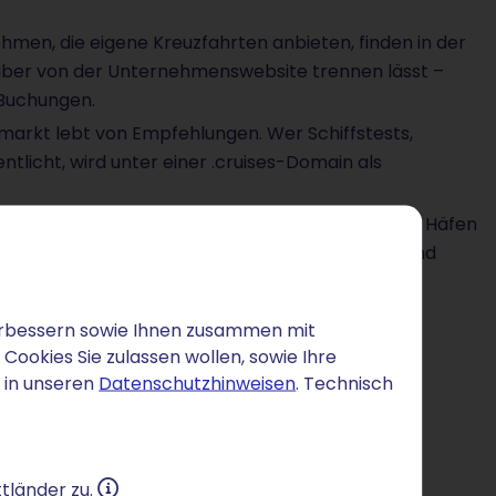
hmen, die eigene Kreuzfahrten anbieten, finden in der
auber von der Unternehmenswebsite trennen lässt –
-Buchungen.
markt lebt von Empfehlungen. Wer Schiffstests,
licht, wird unter einer .cruises-Domain als
 von Bordleben, Foto-Reportagen aus exotischen Häfen
ses-Domain rahmt solche Inhalte thematisch ein und
 verbessern sowie Ihnen zusammen mit
ookies Sie zulassen wollen, sowie Ihre
 in unseren
Datenschutzhinweisen
. Technisch
tländer zu.