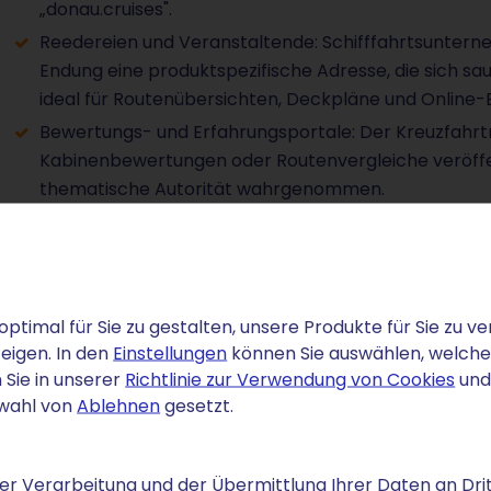
„donau.cruises".
Reedereien und Veranstaltende: Schifffahrtsunterne
Endung eine produktspezifische Adresse, die sich s
ideal für Routenübersichten, Deckpläne und Online
Bewertungs- und Erfahrungsportale: Der Kreuzfahrt
Kabinenbewertungen oder Routenvergleiche veröffent
thematische Autorität wahrgenommen.
Reisebloggende und Content-Erstellende: Ob Vlogs
oder Packlisten für die erste Kreuzfahrt – die .crui
spricht eine treue, reisebegeisterte Leserschaft an.
optimal für Sie zu gestalten, unsere Produkte für Sie zu
eigen. In den
Einstellungen
können Sie auswählen, welche C
 Sie in unserer
Richtlinie zur Verwendung von Cookies
und
swahl von
Ablehnen
gesetzt.
n Kreuzfahrt-Auftritt
r Verarbeitung und der Übermittlung Ihrer Daten an Drit