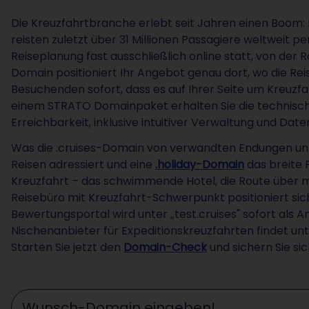
Die Kreuzfahrtbranche erlebt seit Jahren einen Boom:
reisten zuletzt über 31 Millionen Passagiere weltweit per
Reiseplanung fast ausschließlich online statt, von der
Domain positioniert Ihr Angebot genau dort, wo die Reis
Besuchenden sofort, dass es auf Ihrer Seite um Kreuzfa
einem STRATO Domainpaket erhalten Sie die technische
Erreichbarkeit, inklusive intuitiver Verwaltung und Dat
Was die .cruises-Domain von verwandten Endungen un
Reisen adressiert und eine
.holiday-Domain
das breite F
Kreuzfahrt – das schwimmende Hotel, die Route über meh
Reisebüro mit Kreuzfahrt-Schwerpunkt positioniert sich
Bewertungsportal wird unter „test.cruises" sofort als A
Nischenanbieter für Expeditionskreuzfahrten findet unte
Starten Sie jetzt den
Domain-Check
und sichern Sie sic
Wunschdomain eingeben ...