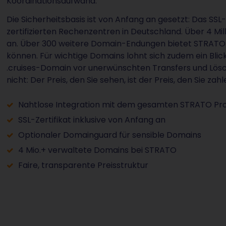
Koordinationsaufwand.
Die Sicherheitsbasis ist von Anfang an gesetzt: Das SSL-Ze
zertifizierten Rechenzentren in Deutschland. Über 4 M
an. Über 300 weitere Domain-Endungen bietet STRATO a
können. Für wichtige Domains lohnt sich zudem ein Blic
.cruises-Domain vor unerwünschten Transfers und Lös
nicht: Der Preis, den Sie sehen, ist der Preis, den Sie zahl
Nahtlose Integration mit dem gesamten STRATO P
SSL-Zertifikat inklusive von Anfang an
Optionaler Domainguard für sensible Domains
4 Mio.+ verwaltete Domains bei STRATO
Faire, transparente Preisstruktur