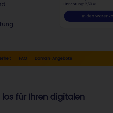
nd
Einrichtung: 2,50 €
In den Warenk
ltung
erheit
FAQ
Domain-Angebote
los für Ihren digitalen