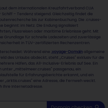
 Laut dem internationalen Kreuzfahrtverband CLIA
 Schiff – Tendenz steigend. Gleichzeitig findet die
 Routenrecherche bis zur Kabinenbuchung. Die .cruises-
e beginnt: im Netz. Die Endung signalisiert
hrten, Flussreisen oder maritime Erlebnisse geht. Mit
 Grundlage für schnelle Ladezeiten und zuverlässige
ensicherheit in TÜV-zertifizierten Rechenzentren.
terscheidet: Während eine
.voyage-Domain
allgemeine
eld des Urlaubs abdeckt, steht „Cruises" exklusiv für die
rere Häfen, das All-Inclusive-Erlebnis auf See. Ein
 unter „mittelmeer.cruises" passgenau, ein
nlaufstelle für Erfahrungsberichte erkannt, und ein
r „arktis.cruises" eine Adresse, die Fernweh weckt.
h Ihre Internetadresse.
Domain checken