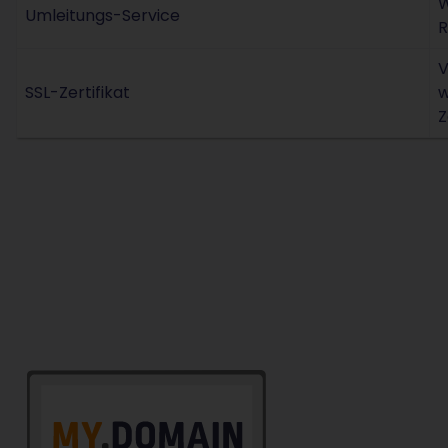
W
Umleitungs-Service
R
V
SSL-Zertifikat
w
Z