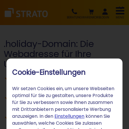
BERATUNG
WARENKORB
LOGIN
MENÜ
.holiday-Domain: Die
Webadresse für Ihre
Urlaubswelt
Cookie-Einstellungen
Sofortige Zuordnung zum Thema
Urlaub und Ferien
Wir setzen Cookies ein, um unsere Webseiten
optimal für Sie zu gestalten, unsere Produkte
Einprägsame Adresse für
für Sie zu verbessern sowie Ihnen zusammen
Reiseangebote und Ferienunterkünfte
mit Drittanbietern personalisierte Werbung
anzuzeigen. In den
Einstellungen
können Sie
Schnell registrieren und
auswählen, welche Cookies Sie zulassen
Urlaubsstimmung verbreiten