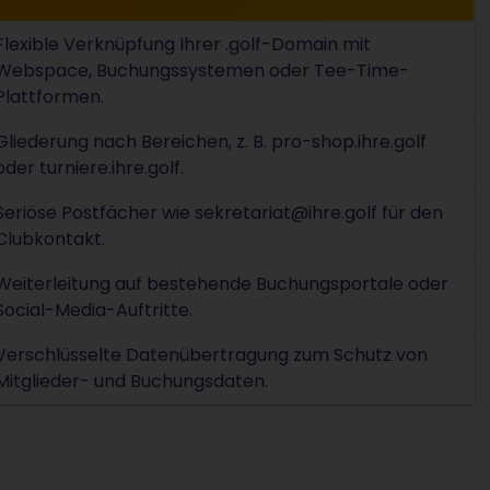
Flexible Verknüpfung Ihrer .golf-Domain mit
Webspace, Buchungssystemen oder Tee-Time-
Plattformen.
Gliederung nach Bereichen, z. B. pro-shop.ihre.golf
oder turniere.ihre.golf.
Seriöse Postfächer wie sekretariat@ihre.golf für den
Clubkontakt.
Weiterleitung auf bestehende Buchungsportale oder
Social-Media-Auftritte.
Verschlüsselte Datenübertragung zum Schutz von
Mitglieder- und Buchungsdaten.