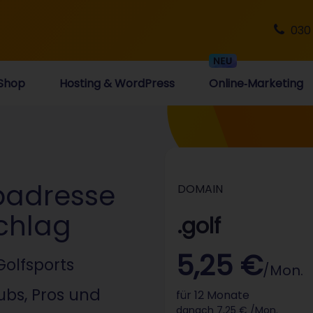
030
Shop
Hosting & WordPress
Online‑Marketing
badresse
DOMAIN
schlag
.golf
5,25 €
Golfsports
/Mon.
lubs, Pros und
für 12 Monate
danach 7,25 € /Mon.