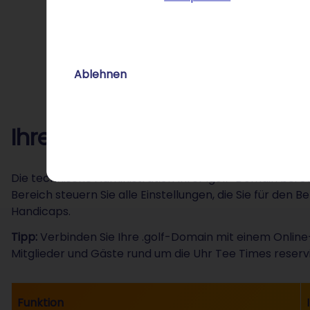
Ablehnen
Ihre .golf-Domain präzise v
Die technische Administration Ihrer .golf-Domain bei ST
Bereich steuern Sie alle Einstellungen, die Sie für den 
Handicaps.
Tipp:
Verbinden Sie Ihre .golf-Domain mit einem Onlin
Mitglieder und Gäste rund um die Uhr Tee Times reservi
Funktion