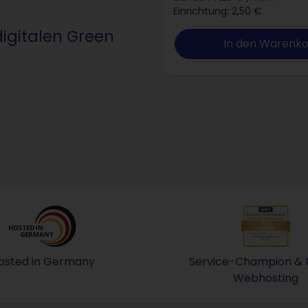
Einrichtung: 2,50 €
digitalen Green
In den Warenk
osted in Germany
Service-Champion & Nr
nformations-Managementsystem
Bei STRATO können Sie sicher sein, dass Ihre Da
Webhosting
Erneute