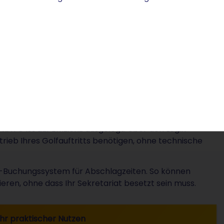
Bei STRATO stehen über 300 weitere
Domain-Endunge
möchten.
erwalten
RATO ist auf Effizienz ausgelegt. Über den Login-
Betrieb Ihres Golfauftritts benötigen, ohne technische
e-Buchungssystem für Abschlagzeiten. So können
eren, ohne dass Ihr Sekretariat besetzt sein muss.
Ihr praktischer Nutzen