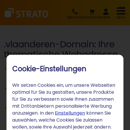
BERATUNG
WARENKORB
LOGIN
MENÜ
.vlaanderen-Domain: Ihre
thematische Webadresse
Cookie-Einstellungen
Flämische Identität und Kultur digital
vertreten
Wir setzen Cookies ein, um unsere Webseiten
Belgisch-flämische Unternehmen
optimal für Sie zu gestalten, unsere Produkte
positionieren
für Sie zu verbessern sowie Ihnen zusammen
mit Drittanbietern personalisierte Werbung
Regionale Zugehörigkeit zu Flandern
anzuzeigen. In den
Einstellungen
können Sie
kommunizieren
auswählen, welche Cookies Sie zulassen
wollen, sowie Ihre Auswahl jederzeit ändern.