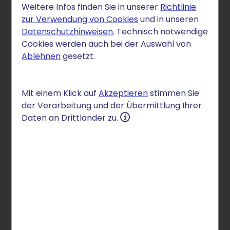
Weitere Infos finden Sie in unserer
Richtlinie
zur Verwendung von Cookies
und in unseren
Datenschutzhinweisen
. Technisch notwendige
Cookies werden auch bei der Auswahl von
Ablehnen
gesetzt.
DOMAIN
.vlaanderen
Mit einem Klick auf
Akzeptieren
stimmen Sie
1,90 €
der Verarbeitung und der Übermittlung Ihrer
/Mon.
Daten an Drittländer zu.
für 12 Monate
danach 3,90 € /Mon.
Einrichtung: 2,50 €
In den Warenkorb