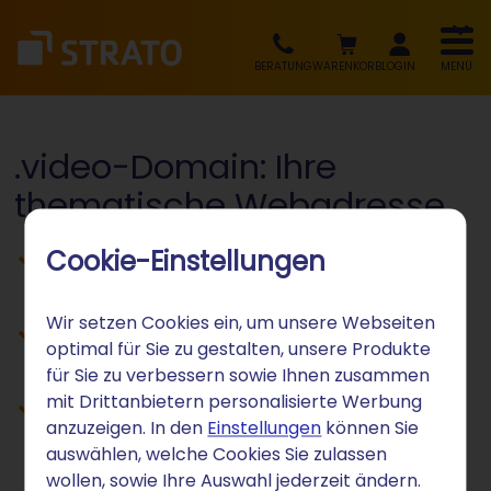
BERATUNG
WARENKORB
LOGIN
MENÜ
.video-Domain: Ihre
thematische Webadresse
Cookie-Einstellungen
Video-Content und Filmproduktion
adressieren
Wir setzen Cookies ein, um unsere Webseiten
Videomaterial und Bewegtbild
optimal für Sie zu gestalten, unsere Produkte
positionieren
für Sie zu verbessern sowie Ihnen zusammen
mit Drittanbietern personalisierte Werbung
Film- und Videokompetenz
anzuzeigen. In den
Einstellungen
können Sie
kommunizieren
auswählen, welche Cookies Sie zulassen
wollen, sowie Ihre Auswahl jederzeit ändern.