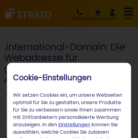
BERATUNG
WARENKORB
LOGIN
MENÜ
.international-Domain: Die
Webadresse für
grenzüberschreitende
Aktivitäten
Cookie-Einstellungen
Sofortige Signalwirkung als weltweit
Wir setzen Cookies ein, um unsere Webseiten
optimal für Sie zu gestalten, unsere Produkte
aktiver Akteur
für Sie zu verbessern sowie Ihnen zusammen
Klare Positionierung für internationale
mit Drittanbietern personalisierte Werbung
Organisationen und Projekte
anzuzeigen. In den
Einstellungen
können Sie
auswählen, welche Cookies Sie zulassen
Einfach registrieren und Ihre globale