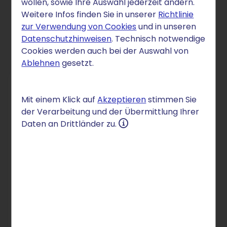
wollen, sowie Ihre Auswahl jederzeit ändern.
Reichweite sichtbar machen
Weitere Infos finden Sie in unserer
Richtlinie
zur Verwendung von Cookies
und in unseren
Datenschutzhinweisen
. Technisch notwendige
Cookies werden auch bei der Auswahl von
Ablehnen
gesetzt.
Mit einem Klick auf
Akzeptieren
stimmen Sie
DOMAIN
der Verarbeitung und der Übermittlung Ihrer
.international
Daten an Drittländer zu.
2,50 €
/Mon.
für 12 Monate
danach 3,50 € /Mon.
Einrichtung: 2,50 €
In den Warenkorb