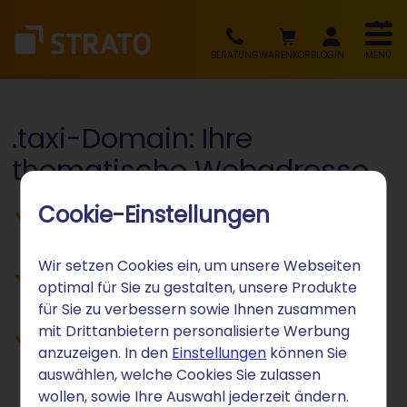
BERATUNG
WARENKORB
LOGIN
MENÜ
.taxi-Domain: Ihre
thematische Webadresse
Cookie-Einstellungen
Taxiservice und Fahrdienste klar
positionieren
Wir setzen Cookies ein, um unsere Webseiten
Personenbeförderung und Transport
optimal für Sie zu gestalten, unsere Produkte
adressieren
für Sie zu verbessern sowie Ihnen zusammen
mit Drittanbietern personalisierte Werbung
Fahrgastdienste in der Webadresse
anzuzeigen. In den
Einstellungen
können Sie
kommunizieren
auswählen, welche Cookies Sie zulassen
wollen, sowie Ihre Auswahl jederzeit ändern.