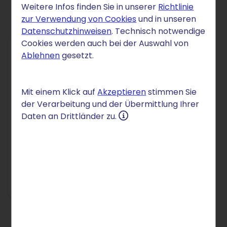
Weitere Infos finden Sie in unserer
Richtlinie
zur Verwendung von Cookies
und in unseren
Datenschutzhinweisen
. Technisch notwendige
Cookies werden auch bei der Auswahl von
Ablehnen
gesetzt.
DOMAIN
.voto
Mit einem Klick auf
Akzeptieren
stimmen Sie
4,90 €
der Verarbeitung und der Übermittlung Ihrer
/Mon.
Daten an Drittländer zu.
für 12 Monate
danach 6,90 € /Mon.
Einrichtung: 2,50 €
In den Warenkorb