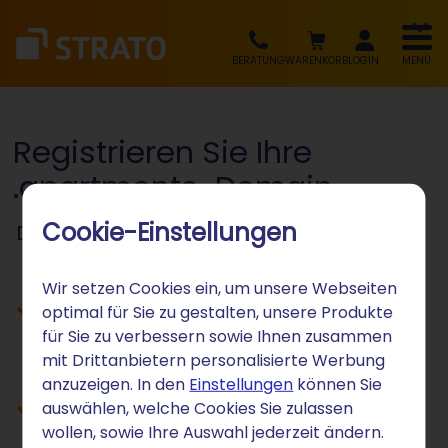
BERATUNG
WARENKORB
LOGIN
MENÜ
Registrieren Sie Ihre
.apartments-Domain
Cookie-Einstellungen
Die Adresse für die Mietbranche
Wir setzen Cookies ein, um unsere Webseiten
Die Domain-Endung für Vermietende,
optimal für Sie zu gestalten, unsere Produkte
für Sie zu verbessern sowie Ihnen zusammen
Wohnungsportale und
mit Drittanbietern personalisierte Werbung
Immobilienprofis
anzuzeigen. In den
Einstellungen
können Sie
Mietangebote, Wohnungssuche und
auswählen, welche Cookies Sie zulassen
wollen, sowie Ihre Auswahl jederzeit ändern.
Hausverwaltung – klar positioniert im