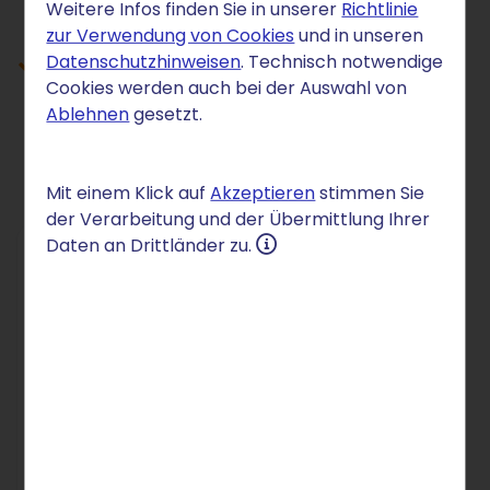
Weitere Infos finden Sie in unserer
Richtlinie
Netz
zur Verwendung von Cookies
und in unseren
Datenschutzhinweisen
. Technisch notwendige
Jetzt Wunschdomain prüfen und
Cookies werden auch bei der Auswahl von
.apartments-Domain registrieren
Ablehnen
gesetzt.
Mit einem Klick auf
Akzeptieren
stimmen Sie
der Verarbeitung und der Übermittlung Ihrer
Daten an Drittländer zu.
DOMAIN
.apartments
4,50 €
/Mon.
für 12 Monate
danach 6,25 € /Mon.
Einrichtung: 2,50 €