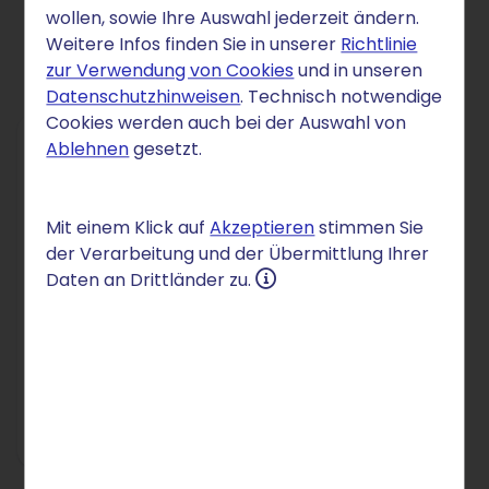
wollen, sowie Ihre Auswahl jederzeit ändern.
Weitere Infos finden Sie in unserer
Richtlinie
zur Verwendung von Cookies
und in unseren
Datenschutzhinweisen
. Technisch notwendige
Cookies werden auch bei der Auswahl von
Ablehnen
gesetzt.
DOMAIN
.farm
Mit einem Klick auf
Akzeptieren
stimmen Sie
der Verarbeitung und der Übermittlung Ihrer
3,25 €
/Mon.
Daten an Drittländer zu.
für 12 Monate
danach 4,25 € /Mon.
Einrichtung: 2,50 €
In den Warenkorb