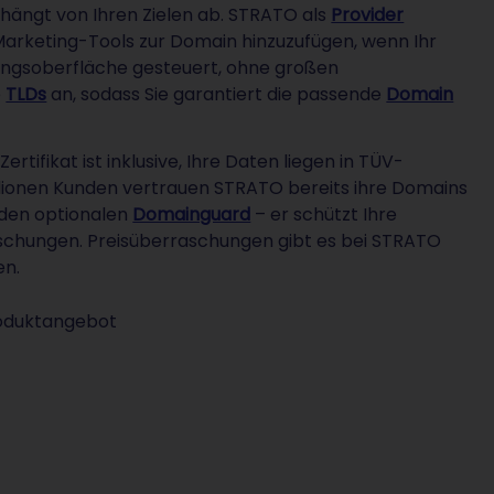
 hängt von Ihren Zielen ab. STRATO als
Provider
Marketing-Tools zur Domain hinzuzufügen, wenn Ihr
tungsoberfläche gesteuert, ohne großen
e
TLDs
an, sodass Sie garantiert die passende
Domain
rtifikat ist inklusive, Ihre Daten liegen in TÜV-
illionen Kunden vertrauen STRATO bereits ihre Domains
f den optionalen
Domainguard
– er schützt Ihre
schungen. Preisüberraschungen gibt es bei STRATO
en.
roduktangebot