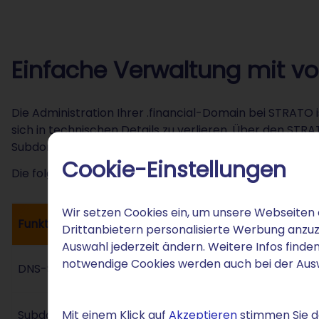
Einfache Verwaltung mit vol
Die Administration Ihrer .financial-Domain bei STRATO is
sich in technischen Details zu verlieren. Über den STRA
Subdomains ein oder verknüpfen Ihre Adresse mit exte
Cookie-Einstellungen
Die folgende Tabelle zeigt zentrale Verwaltungsfunktio
Wir setzen Cookies ein, um unsere Webseiten 
Funktion
I
Drittanbietern personalisierte Werbung anzuz
Auswahl jederzeit ändern. Weitere Infos finden
F
notwendige Cookies werden auch bei der Au
DNS-Selbstverwaltung
o
S
Mit einem Klick auf
Akzeptieren
stimmen Sie de
Subdomain-Management