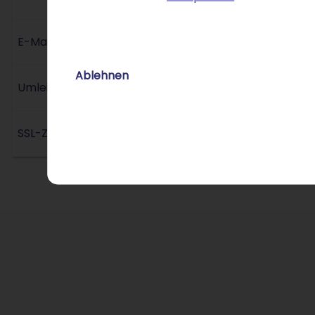
o
P
E-Mail-Konfiguration
f
Ablehnen
W
Umleitungs-Service
M
V
SSL-Zertifikat
K