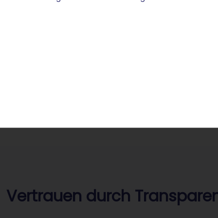
der Projekten.
rofessionelle Postfächer wie kontakt@ihre.financial
ür seriöse Kommunikation.
eiterleitung auf bestehende Profile oder Social-
edia-Kanäle.
erschlüsselte Datenübertragung für sichere
ommunikation mit Ihren Besuchenden.
Vertrauen durch Transparen