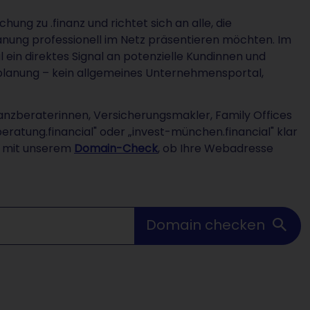
hung zu .finanz und richtet sich an alle, die
anung professionell im Netz präsentieren möchten. Im
 ein direktes Signal an potenzielle Kundinnen und
zplanung – kein allgemeines Unternehmensportal,
anzberaterinnen, Versicherungsmakler, Family Offices
beratung.financial" oder „invest-münchen.financial" klar
t mit unserem
Domain-Check
, ob Ihre Webadresse
Domain checken