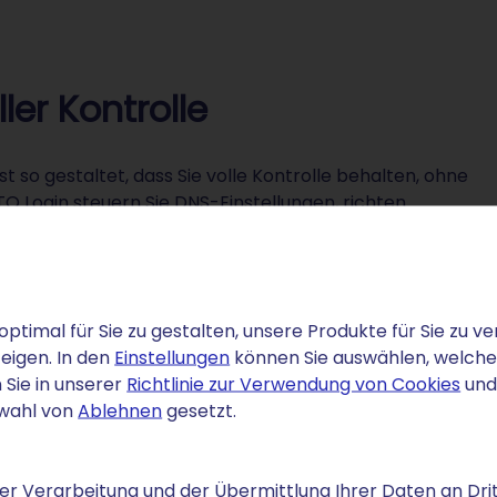
ler Kontrolle
t so gestaltet, dass Sie volle Kontrolle behalten, ohne
TO Login steuern Sie DNS-Einstellungen, richten
rnen Plattformen.
nen:
optimal für Sie zu gestalten, unsere Produkte für Sie zu
hr praktischer Nutzen
eigen. In den
Einstellungen
können Sie auswählen, welche C
 Sie in unserer
Richtlinie zur Verwendung von Cookies
und
lexible Verknüpfung mit Webspace, Cloud-Diensten
swahl von
Ablehnen
gesetzt.
der externen Hosting-Lösungen.
trukturierung Ihres Angebots nach Themenbereichen
r Verarbeitung und der Übermittlung Ihrer Daten an Drit