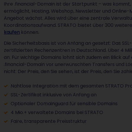
Ihre .financial-Domain ist der Startpunkt – was kommt,
ermöglicht, Hosting, Webshop, Newsletter und Online-
Angebot wächst. Alles wird über eine zentrale Verwal
Koordinationsaufwand. STRATO bietet über 300 weiter
kaufen
können.
Die Sicherheitsbasis ist von Anfang an gesetzt: Das SSL-Ze
zertifizierten Rechenzentren in Deutschland. Über 4 M
an. Für wichtige Domains lohnt sich zudem ein Blick au
.financial-Domain vor unerwünschten Transfers und Lö
nicht: Der Preis, den Sie sehen, ist der Preis, den Sie zahl
Nahtlose Integration mit dem gesamten STRATO P
SSL-Zertifikat inklusive von Anfang an
Optionaler Domainguard für sensible Domains
4 Mio.+ verwaltete Domains bei STRATO
Faire, transparente Preisstruktur