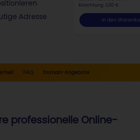
itionieren
Einrichtung: 2,50 €
utige Adresse
In den Warenk
erheit
FAQ
Domain-Angebote
re professionelle Online-