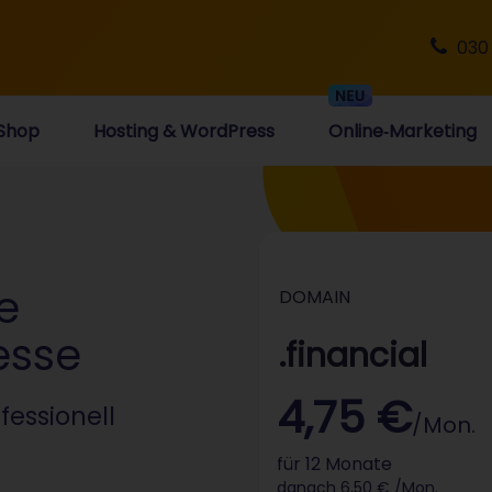
030
Shop
Hosting & WordPress
Online‑Marketing
e
DOMAIN
esse
.financial
4,75 €
essionell
/Mon.
für 12 Monate
danach 6,50 € /Mon.