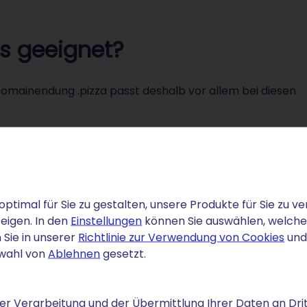
s geeignet?
Domainendung .pizza passt deshalb vor allem bei diesen
ichen
optimal für Sie zu gestalten, unsere Produkte für Sie zu
e Ausrichtung einer Website schon beim ersten Hinsehen.
eigen. In den
Einstellungen
können Sie auswählen, welche C
fernab von gewohnten Domain-Endungen wie
.de
oder
 Sie in unserer
Richtlinie zur Verwendung von Cookies
und
swahl von
Ablehnen
gesetzt.
r Verarbeitung und der Übermittlung Ihrer Daten an Drit