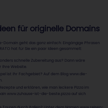
deen für originelle Domains
pizza-Domain geht das ganz einfach: Eingängige Phrasen
TRATO hat für Sie ein paar Ideen gesammelt:
esonders schnelle Zubereitung aus? Dann wäre
 Ihre Website.
pel ist Ihr Fachgebiet? Auf dem Blog www.die-
n.
Rezepte und erklären, wie man leckere Pizza im
in www.zuhause-ist-die-beste.pizza auf sich
che Touren durch Italien? Unter dem Namen www.reisen-