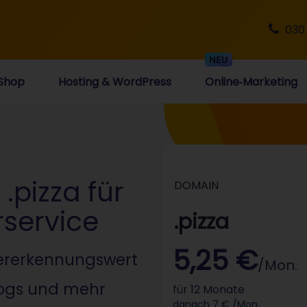
030
Shop
Hosting & WordPress
Online‑Marketing
.pizza für
DOMAIN
rservice
.pizza
5,25 €
ererkennungswert
/Mon.
logs und mehr
für 12 Monate
danach 7 € /Mon.