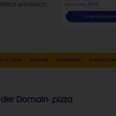
fikat erhältlich
Einrichtung: 2,50 €
In den Warenk
 mit .pizza
Ursprung
Alternativen
Kreative TLD
der Domain .pizza