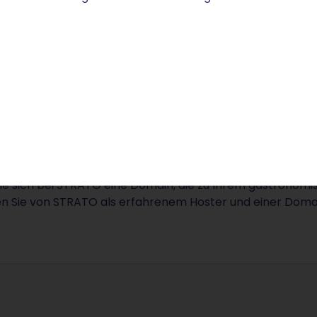
 Domain bei STRATO
Sie sich bei STRATO eine Domain, die zu Ihrem gastronom
en Sie von STRATO als erfahrenem Hoster und einer Domain 