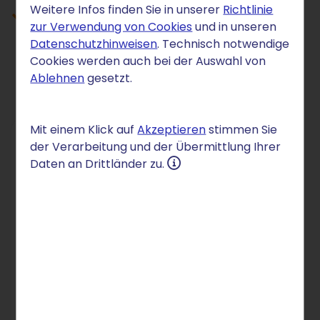
Weitere Infos finden Sie in unserer
Richtlinie
Jetzt Wunschdomain prüfen und
zur Verwendung von Cookies
und in unseren
.haus-Domain registrieren
Datenschutzhinweisen
. Technisch notwendige
Cookies werden auch bei der Auswahl von
Ablehnen
gesetzt.
Mit einem Klick auf
Akzeptieren
stimmen Sie
der Verarbeitung und der Übermittlung Ihrer
DOMAIN
Daten an Drittländer zu.
.haus
2,75 €
/Mon.
für 12 Monate
danach 3,75 € /Mon.
Einrichtung: 2,50 €
In den Warenkorb