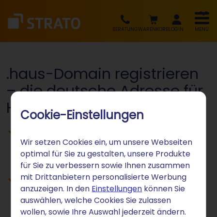
BERATUNG
WARENKORB
LOGIN
MENÜ
.haus-Domain registrieren
– die deutsche Adresse für
Häuser und Wohnprojekte
Cookie-Einstellungen
Die deutschsprachige Domain-
Wir setzen Cookies ein, um unsere Webseiten
Endung für Bauunternehmen,
optimal für Sie zu gestalten, unsere Produkte
Architektur und Wohnprojekte
für Sie zu verbessern sowie Ihnen zusammen
mit Drittanbietern personalisierte Werbung
Einfach, vertraut, direkt: .haus versteht
anzuzeigen. In den
Einstellungen
können Sie
jede deutschsprachige Zielgruppe
auswählen, welche Cookies Sie zulassen
sofort
wollen, sowie Ihre Auswahl jederzeit ändern.