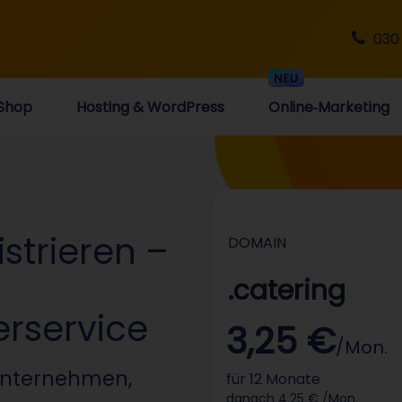
030
Shop
Hosting & WordPress
Online‑Marketing
strieren –
DOMAIN
.catering
erservice
3,25 €
/Mon.
unternehmen,
für 12 Monate
danach 4,25 € /Mon.