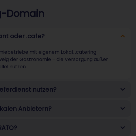
ng-Domain
ant oder .cafe?
miebetriebe mit eigenem Lokal. .catering
Zweig der Gastronomie – die Versorgung außer
lel nutzen.
ieferdienst nutzen?
lokalen Anbietern?
TRATO?