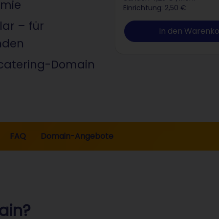
omie
Einrichtung: 2,50 €
lar – für
In den Warenk
unden
.catering-Domain
FAQ
Domain-Angebote
ain?