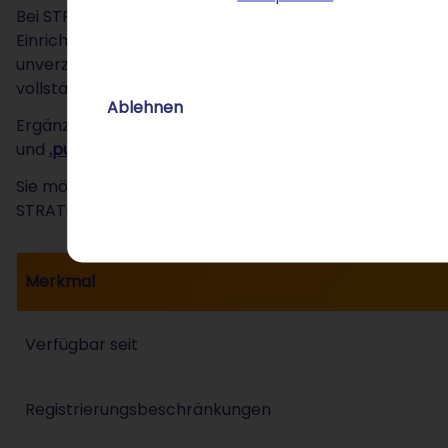
Bei STRATO registrieren Sie Ihre .catering-Domain zu 
Einrichtungsgebühren. Das SSL-Zertifikat ist von Begin
unverzichtbarer Sicherheitsstandard. Kombinieren Sie 
vollständigen digitalen Auftritt.
Ablehnen
Ergänzend verfügbar: die
.restaurant-Domain
,
.coffee
und
.pub-Domain
.
Sie möchten sofort loslegen? Dann können Sie Ihre
Dom
STRATO.
Merkmal
Verfügbar seit
Registrierungsbeschränkungen