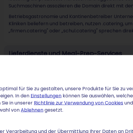
Suchmaschinen assoziieren die Domain direkt mit de
Betriebsgastronomie und Kantinenbetreiber Unterneh
Kliniken beliefern und betreiben, nutzen .catering, um
„firmen.catering" oder „schul.catering" sprechen dire
Lieferdienste und Meal-Prep-Services
optimal für Sie zu gestalten, unsere Produkte für Sie zu
eigen. In den
Einstellungen
können Sie auswählen, welche C
 Sie in unserer
Richtlinie zur Verwendung von Cookies
und
TRATO – faire Konditionen,
swahl von
Ablehnen
gesetzt.
r Verarbeitung und der Übermittlung Ihrer Daten an Drit