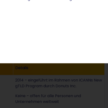
transparenten Konditionen – ohne versteckte
n an inklusive – für Anfrage- und Buchungsformulare ein
die Domain mit einem Hosting-Paket für einen
-Domain
,
.delivery-Domain
,
.bar-Domain
,
.menu-Domain
ain registrieren
– unkompliziert und direkt bei
Details
2014 – eingeführt im Rahmen von ICANNs New
gTLD Program durch Donuts Inc.
Keine – offen für alle Personen und
Unternehmen weltweit