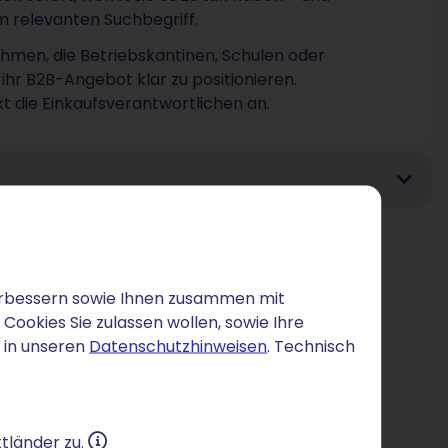
m relevanten Suchbegriff.
men, die Betriebskantinen, Schulen oder
 ihr B2B-Angebot klar zu positionieren.
kt die Einkaufsverantwortlichen an.
 verbessern sowie Ihnen zusammen mit
ookies Sie zulassen wollen, sowie Ihre
 in unseren
Datenschutzhinweisen
. Technisch
tländer zu.