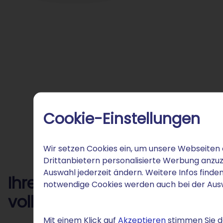
Cookie-Einstellungen
Wir setzen Cookies ein, um unsere Webseiten 
Drittanbietern personalisierte Werbung anzuz
Auswahl jederzeit ändern. Weitere Infos finden
Ihre .catering-Domain bei S
notwendige Cookies werden auch bei der Au
voller Service
Mit einem Klick auf
Akzeptieren
stimmen Sie de