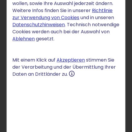
wollen, sowie Ihre Auswahl jederzeit ändern.
Management-Expertise sichtbar
Weitere Infos finden Sie in unserer
Richtlinie
machen
zur Verwendung von Cookies
und in unseren
Datenschutzhinweisen
. Technisch notwendige
Cookies werden auch bei der Auswahl von
Ablehnen
gesetzt.
Mit einem Klick auf
Akzeptieren
stimmen Sie
DOMAIN
der Verarbeitung und der Übermittlung Ihrer
Daten an Drittländer zu.
.mba
3,25 €
/Mon.
für 12 Monate
danach 4,25 € /Mon.
Einrichtung: 2,50 €
In den Warenkorb