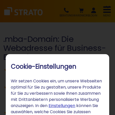
BERATUNG
WARENKORB
LOGIN
MENÜ
.mba-Domain: Die
Webadresse für Business-
Expertise
Cookie-Einstellungen
Sofortige Zuordnung zu Management
und Wirtschaftskompetenz
Wir setzen Cookies ein, um unsere Webseiten
Professionelle Positionierung für
optimal für Sie zu gestalten, unsere Produkte
für Sie zu verbessern sowie Ihnen zusammen
Business Schools und MBA-
mit Drittanbietern personalisierte Werbung
Absolvierende
anzuzeigen. In den
Einstellungen
können Sie
auswählen, welche Cookies Sie zulassen
Schnell registrieren und Ihre