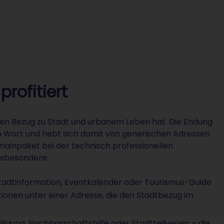
rofitiert
inen Bezug zu Stadt und urbanem Leben hat. Die Endung
gen Wort und hebt sich damit von generischen Adressen
mainpaket bei der technisch professionellen
nsbesondere:
 Stadtinformation, Eventkalender oder Tourismus-Guide
tionen unter einer Adresse, die den Stadtbezug im
igung, Nachbarschaftshilfe oder Stadtteilverein – die