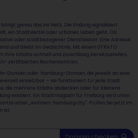
ringt genau das ins Netz. Die Endung signalisiert
adt, ein Stadtviertel oder urbanes Leben geht. Ob
iative oder stadtbezogener Dienstleister: Eine Adresse
lärend und bleibt im Gedächtnis. Mit einem STRATO
Ihre Inhalte schnell und zuverlässig bereitzustellen,
TÜV-zertifizierten Rechenzentren.
oeln-Domain oder .hamburg-Domain, die jeweils an eine
ersell einsetzbar – sie funktioniert für jede Stadt
te, die mehrere Städte abdecken oder für kleinere
ng existiert. Ein Stadtmagazin für Freiburg wird unter
portal unter „wohnen-hamburg.city". Prüfen Sie jetzt im
 ist.
Domain checken