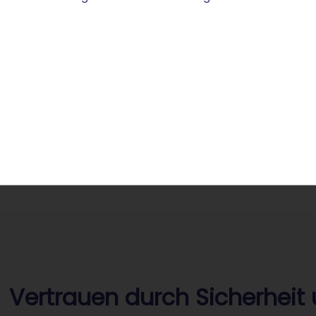
bdomains an und verknüpfen Ihre Adresse mit externen
tal beispielsweise neben der Hauptseite einen eigenen
domain wie „events.ihr-stadtname.city".
einfacher Navigation. Mit dem STRATO Webhosting
 Veranstaltungskalender, Branchenverzeichnis und
city-Domain zur digitalen Visitenkarte Ihrer Stadt.
Vertrauen durch Sicherheit 