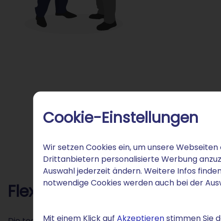
Cookie-Einstellungen
Wir setzen Cookies ein, um unsere Webseiten 
Drittanbietern personalisierte Werbung anzuz
Auswahl jederzeit ändern. Weitere Infos finden
notwendige Cookies werden auch bei der Au
Flexible Verwaltung für Ihr 
Mit einem Klick auf
Akzeptieren
stimmen Sie de
Die technische Administration Ihrer .city-Domain bei 