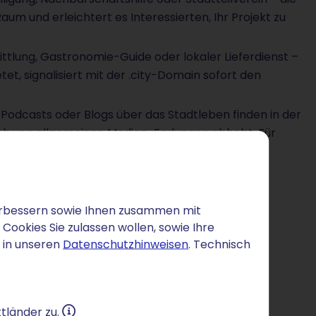
um und erleichtert es Interessierten, Ihr Projekt zu
tlung, Gastronomie-Guide oder lokaler Lieferdienst –
et, signalisiert mit der .city-Domain sofort den
Podcasts oder Blogs über das Stadtleben finden in der
ch von allgemeinen Medien-Endungen abhebt. Für
dia-Domain die passendere Wahl sein.
 verbessern sowie Ihnen zusammen mit
ookies Sie zulassen wollen, sowie Ihre
 in unseren
Datenschutzhinweisen
. Technisch
tländer zu.