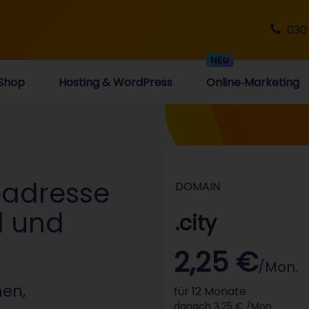
030
Shop
Hosting & WordPress
Online‑Marketing
badresse
DOMAIN
el und
.city
2,25 €
/Mon.
men,
für 12 Monate
danach 3,25 € /Mon.