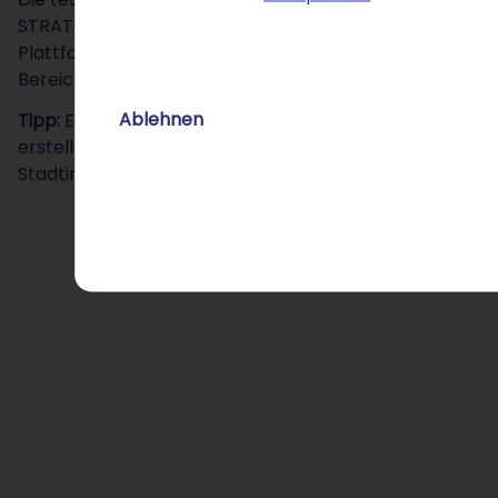
STRATO Login steuern Sie DNS-Einstellungen, legen Su
Plattformen – zentral an einem Ort. Wenn Ihr Stadtpor
Bereich für Veranstaltungen benötigt, genügt eine Sub
Ablehnen
Tipp:
Ein Stadtportal lebt von aktuellen Inhalten und 
erstellen Sie eine professionelle Website, auf der Sie
Stadtinformationen übersichtlich bündeln. So wird Ihre .