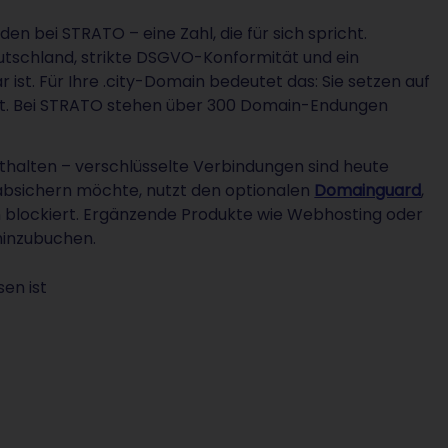
n bei STRATO – eine Zahl, die für sich spricht.
utschland, strikte DSGVO-Konformität und ein
 ist. Für Ihre .city-Domain bedeutet das: Sie setzen auf
 hat. Bei STRATO stehen über 300 Domain-Endungen
thalten – verschlüsselte Verbindungen sind heute
r absichern möchte, nutzt den optionalen
Domainguard
,
 blockiert. Ergänzende Produkte wie Webhosting oder
hinzubuchen.
en ist