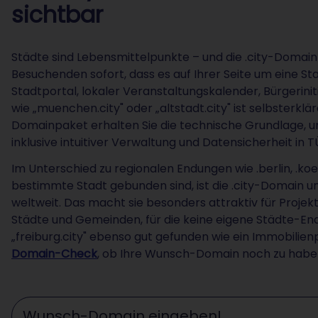
sichtbar
Städte sind Lebensmittelpunkte – und die .city-Domain b
Besuchenden sofort, dass es auf Ihrer Seite um eine St
Stadtportal, lokaler Veranstaltungskalender, Bürgerinit
wie „muenchen.city" oder „altstadt.city" ist selbsterk
Domainpaket erhalten Sie die technische Grundlage, um 
inklusive intuitiver Verwaltung und Datensicherheit in 
Im Unterschied zu regionalen Endungen wie .berlin, .k
bestimmte Stadt gebunden sind, ist die .city-Domain univ
weltweit. Das macht sie besonders attraktiv für Projek
Städte und Gemeinden, für die keine eigene Städte-Endu
„freiburg.city" ebenso gut gefunden wie ein Immobilien
Domain-Check
, ob Ihre Wunsch-Domain noch zu haben
Wunschdomain eingeben ...