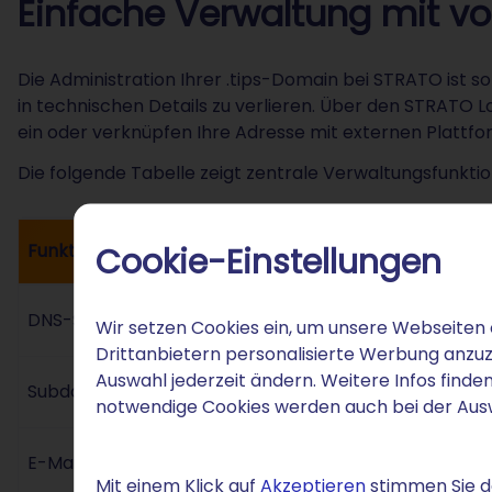
Einfache Verwaltung mit vol
Die Administration Ihrer .tips-Domain bei STRATO ist so 
in technischen Details zu verlieren. Über den STRATO L
ein oder verknüpfen Ihre Adresse mit externen Plattfo
Die folgende Tabelle zeigt zentrale Verwaltungsfunktio
Funktion
Cookie-Einstellungen
DNS-Selbstverwaltung
Wir setzen Cookies ein, um unsere Webseiten 
Drittanbietern personalisierte Werbung anzuz
Auswahl jederzeit ändern. Weitere Infos finden
Subdomain-Management
notwendige Cookies werden auch bei der Au
E-Mail-Konfiguration
Mit einem Klick auf
Akzeptieren
stimmen Sie de