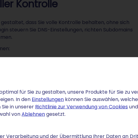
ler Kontrolle
gestaltet, dass Sie volle Kontrolle behalten, ohne sich
ogin steuern Sie DNS-Einstellungen, richten Subdomains
rmen.
nen:
Ihr praktischer Nutzen
Flexible Verknüpfung mit Webspace, Cloud-Diensten
optimal für Sie zu gestalten, unsere Produkte für Sie zu
oder externen Hosting-Lösungen.
eigen. In den
Einstellungen
können Sie auswählen, welche C
Strukturierung Ihres Angebots nach
 Sie in unserer
Richtlinie zur Verwendung von Cookies
und
Themenbereichen oder Projekten.
swahl von
Ablehnen
gesetzt.
Professionelle Postfächer wie kontakt@ihre.tips für
seriöse Kommunikation.
r Verarbeitung und der Übermittlung Ihrer Daten an Drit