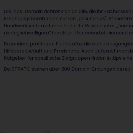
Die .tips-Domain richtet sich an alle, die ihr Fachwissen
Ernährungsberatungen nutzen „gesund.tips", Steuerfirme
Handwerksunternehmen teilen ihr Wissen unter „heizung
niedrigschwelligen Charakter: Hier erwartet niemand ei
Besonders profitieren Fachkräfte, die sich als zugänglich
Hilfsbereitschaft und Praxisnähe. Auch Unternehmens
Ratgeber für spezifische Zielgruppen finden in .tips e
Bei STRATO stehen über 300 Domain-Endungen bereit – fü