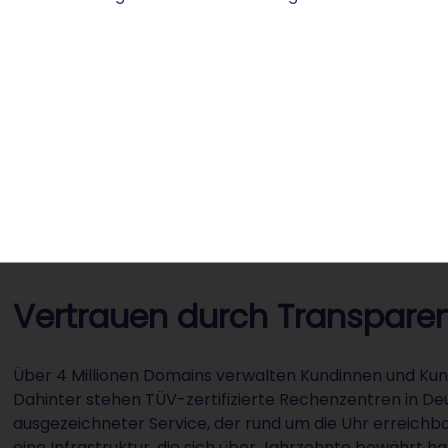
Weiterleitung auf bestehende Profile oder Social-
Media-Kanäle.
Verschlüsselte Datenübertragung für sichere
Kommunikation mit Ihren Besuchenden.
Vertrauen durch Transparen
Über 4 Millionen Domains verwalten Kundinnen und Kunde
Dahinter stehen TÜV-zertifizierte Rechenzentren in De
ausgezeichneter Service, der rund um die Uhr erreichbar
eine Infrastruktur, die sich über Jahrzehnte bewährt ha