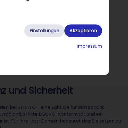
Einstellungen
Akzeptieren
Impressum
z und Sicherheit
n bei STRATO – eine Zahl, die für sich spricht.
utschland, strikte DSGVO-Konformität und ein
 ist. Für Ihre .tips-Domain bedeutet das: Sie setzen auf
t.