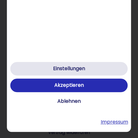
Hilfe & Kontakt
Klimafreundlich
Datenschutz
Einstellungen
Cookies
Cookie-Einstellungen
Akzeptieren
AGB
Ablehnen
Impressum
Verträge hier kündigen
Impressum
Vertrag widerrufen