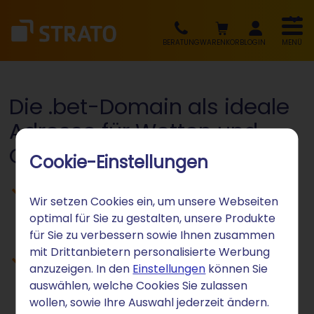
BERATUNG
WARENKORB
LOGIN
MENÜ
Die .bet-Domain als ideale
Adresse für Wetten und
Gaming
Cookie-Einstellungen
Die Domain-Endung für Sportwetten,
Wir setzen Cookies ein, um unsere Webseiten
Online-Gaming und
optimal für Sie zu gestalten, unsere Produkte
Glücksspielanbieter
für Sie zu verbessern sowie Ihnen zusammen
mit Drittanbietern personalisierte Werbung
Reguliert und vertrauenswürdig – .bet
anzuzeigen. In den
Einstellungen
können Sie
signalisiert Seriosität in einer sensiblen
auswählen, welche Cookies Sie zulassen
Branche
wollen, sowie Ihre Auswahl jederzeit ändern.