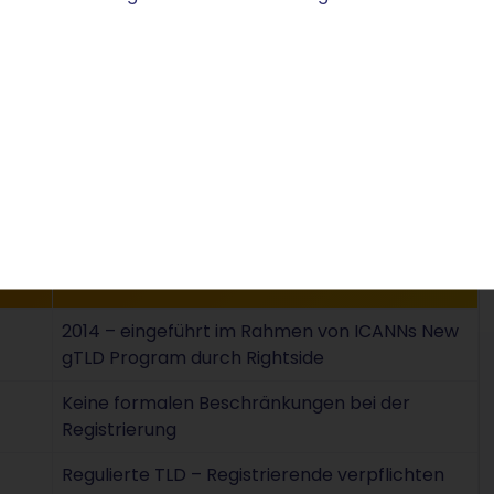
ebsite über Kontaktformulare bis hin zu Online-
s-Domain
, die
.consulting-Domain
, die
.partners-
-Bereich steht STRATO Kanzleien und
m Kundendienst, der bei technischen Fragen ebenso
e Wunschadresse sichern möchte, kann die
Domain
Details
2014 – eingeführt im Rahmen von ICANNs New
gTLD Program durch Rightside
Keine formalen Beschränkungen bei der
Registrierung
Regulierte TLD – Registrierende verpflichten