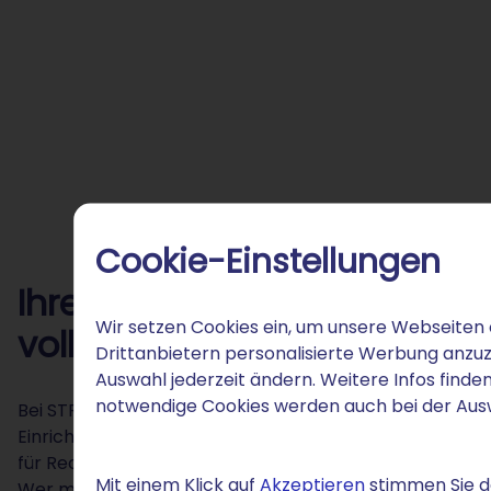
Cookie-Einstellungen
Ihre .attorney-Domain bei S
Wir setzen Cookies ein, um unsere Webseiten 
voller Service
Drittanbietern personalisierte Werbung anzuz
Auswahl jederzeit ändern. Weitere Infos finden
notwendige Cookies werden auch bei der Au
Bei STRATO registrieren Sie Ihre .attorney-Domain zu 
Einrichtungsgebühren oder unerwartete Folgekosten. Das
für Rechtsdienstleister, die sensible Mandantendaten 
Mit einem Klick auf
Akzeptieren
stimmen Sie de
Wer möchte, kombiniert die .attorney-Domain direkt m