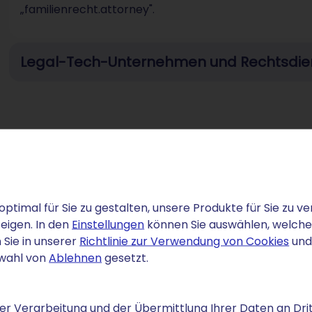
„familienrecht.attorney".
Legal-Tech-Unternehmen und Rechtsdien
TRATO – faire Konditionen,
optimal für Sie zu gestalten, unsere Produkte für Sie zu
eigen. In den
Einstellungen
können Sie auswählen, welche C
 Sie in unserer
Richtlinie zur Verwendung von Cookies
und
swahl von
Ablehnen
gesetzt.
transparenten Konditionen – ohne versteckte
 SSL-Zertifikat ist von Beginn an inklusive – gerade
verarbeiten, ein unverzichtbares Sicherheitsmerkmal.
r Verarbeitung und der Übermittlung Ihrer Daten an Drit
it einem Hosting-Paket und baut so einen