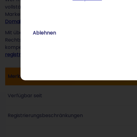
vollständigen digitalen Auftritt auf – von der Kanzleiw
Marketing-Tools. Thematisch verwandt sind die
.claim
Domain
, die
.lawyer-Domain
und die
.legal-Domain
.
Mit über 25 Jahren Erfahrung im Domain- und Hosting
Ablehnen
Rechtsdienstleistern zuverlässig zur Seite – mit eine
kompetent hilft wie bei der Ersteinrichtung. Wer sein
registrieren
– ohne Wartezeit.
Merkmal
Verfügbar seit
Registrierungsbeschränkungen