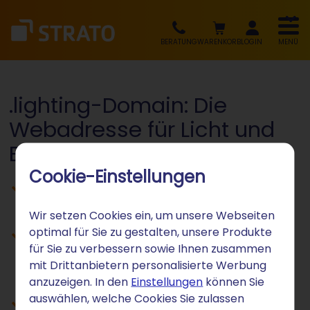
BERATUNG
WARENKORB
LOGIN
MENÜ
.lighting-Domain: Die
Webadresse für Licht und
Beleuchtung
Cookie-Einstellungen
Sofortige Zuordnung zur
Beleuchtungsbranche
Wir setzen Cookies ein, um unsere Webseiten
optimal für Sie zu gestalten, unsere Produkte
Professionelle Positionierung für
für Sie zu verbessern sowie Ihnen zusammen
Lichtplanende, Hersteller und
mit Drittanbietern personalisierte Werbung
Fachhandel
anzuzeigen. In den
Einstellungen
können Sie
auswählen, welche Cookies Sie zulassen
Einfach registrieren und Ihr