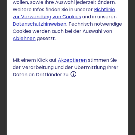
wollen, sowie Ihre Auswahl jederzeit ändern.
Beleuchtungsangebot ins rechte Licht
Weitere Infos finden Sie in unserer
Richtlinie
rücken
zur Verwendung von Cookies
und in unseren
Datenschutzhinweisen
. Technisch notwendige
Cookies werden auch bei der Auswahl von
Ablehnen
gesetzt.
Mit einem Klick auf
Akzeptieren
stimmen Sie
der Verarbeitung und der Übermittlung Ihrer
DOMAIN
Daten an Drittländer zu.
.lighting
0,90 €
/Mon.
für 12 Monate
danach 2 € /Mon.
Einrichtung: 2,50 €
In den Warenkorb