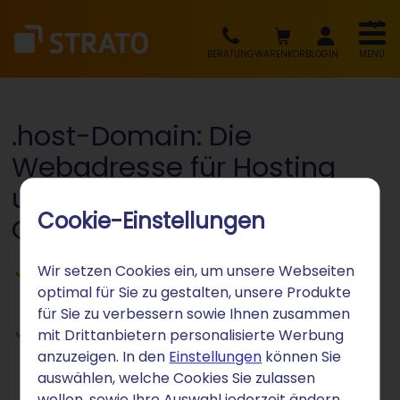
BERATUNG
WARENKORB
LOGIN
MENÜ
.host-Domain: Die
Webadresse für Hosting
und digitale
Cookie-Einstellungen
Gastfreundschaft
Wir setzen Cookies ein, um unsere Webseiten
Sofortige Zuordnung zu Hosting-
optimal für Sie zu gestalten, unsere Produkte
Diensten und Plattformbetrieb
für Sie zu verbessern sowie Ihnen zusammen
Professionelle Positionierung für
mit Drittanbietern personalisierte Werbung
anzuzeigen. In den
Einstellungen
können Sie
Provider, Eventveranstalter und
auswählen, welche Cookies Sie zulassen
Gastgebende
wollen, sowie Ihre Auswahl jederzeit ändern.