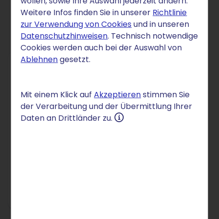
wollen, sowie Ihre Auswahl jederzeit ändern.
Weitere Infos finden Sie in unserer
Richtlinie
zur Verwendung von Cookies
und in unseren
Datenschutzhinweisen
. Technisch notwendige
Cookies werden auch bei der Auswahl von
Ablehnen
gesetzt.
DOMAIN
Mit einem Klick auf
Akzeptieren
stimmen Sie
.cash
der Verarbeitung und der Übermittlung Ihrer
3,25 €
Daten an Drittländer zu.
/Mon.
für 12 Monate
danach 4,25 € /Mon.
Einrichtung: 2,50 €
In den Warenkorb