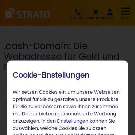
BERATUNG
WARENKORB
LOGIN
MENÜ
.cash-Domain: Die
Webadresse für Geld und
Finanzen
Cookie-Einstellungen
Finanzthemen und Zahlungsverkehr
adressieren
Wir setzen Cookies ein, um unsere Webseiten
optimal für Sie zu gestalten, unsere Produkte
Fintech-Startups und Cashflow-
für Sie zu verbessern sowie Ihnen zusammen
Dienste positionieren
mit Drittanbietern personalisierte Werbung
anzuzeigen. In den
Einstellungen
können Sie
Wiedererkennungswert für
auswählen, welche Cookies Sie zulassen
Finanzmarken schaffen