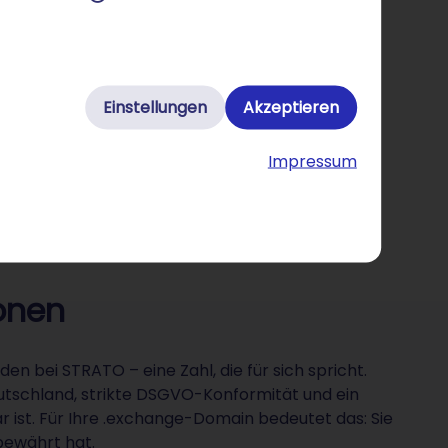
Einstellungen
Akzeptieren
Impressum
ionen
n bei STRATO – eine Zahl, die für sich spricht.
utschland, strikte DSGVO-Konformität und ein
r ist. Für Ihre .exchange-Domain bedeutet das: Sie
 bewährt hat.