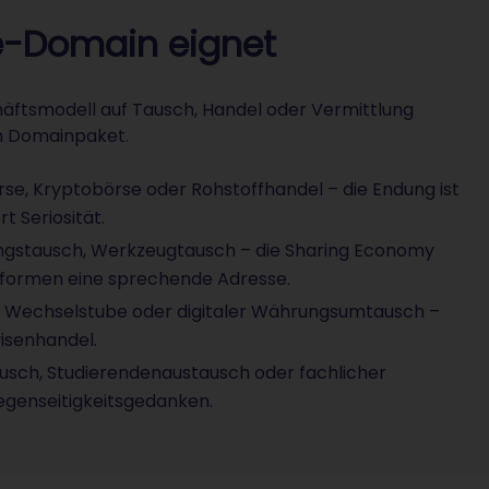
ge-Domain eignet
häftsmodell auf Tausch, Handel oder Vermittlung
en Domainpaket.
e, Kryptobörse oder Rohstoffhandel – die Endung ist
t Seriosität.
ngstausch, Werkzeugtausch – die Sharing Economy
tformen eine sprechende Adresse.
 Wechselstube oder digitaler Währungsumtausch –
visenhandel.
usch, Studierendenaustausch oder fachlicher
egenseitigkeitsgedanken.