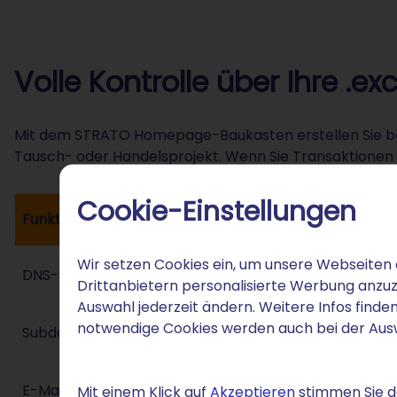
Volle Kontrolle über Ihre 
Mit dem STRATO Homepage-Baukasten erstellen Sie beisp
Tausch- oder Handelsprojekt. Wenn Sie Transaktionen
Cookie-Einstellungen
Funktion
Wir setzen Cookies ein, um unsere Webseiten 
DNS-Selbstverwaltung
Drittanbietern personalisierte Werbung anzuz
Auswahl jederzeit ändern. Weitere Infos finden
notwendige Cookies werden auch bei der Au
Subdomain-Management
E-Mail-Konfiguration
Mit einem Klick auf
Akzeptieren
stimmen Sie de