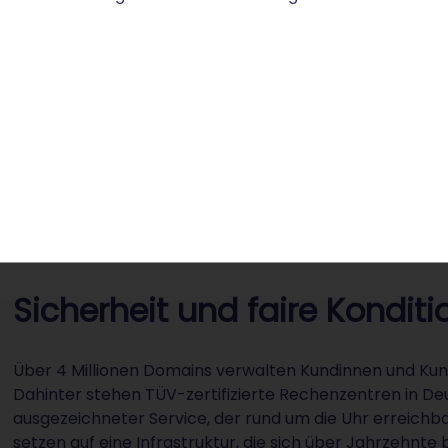
vertrauenswürdig.
Weiterleitung auf bestehende Handelsplattformen.
Verschlüsselte Datenübertragung – im Handelsumfeld
nicht verhandelbar.
Sicherheit und faire Kondit
Über 4 Millionen Domains verwalten Kundinnen und Kunde
Dahinter stehen TÜV-zertifizierte Rechenzentren in De
ausgezeichneter Service, der rund um die Uhr erreichba
setzen auf eine Infrastruktur, die sich über Jahrzehnte