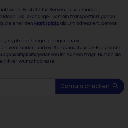
häftswelt: Es steht für Börsen, Tauschhandel,
Ideen. Die .exchange-Domain transportiert genau
in
, die eher den
Marktplatz
als Ort adressiert, betont
er „crypto.exchange" passgenau, ein
ofort verstanden, und ein Sprachaustausch-Programm
 Gegenseitigkeitsgedanken im Namen trägt. Nutzen Sie
eit Ihrer Wunschadresse.
Domain checken