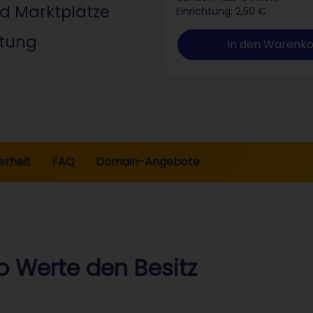
nd Marktplätze
Einrichtung: 2,50 €
ltung
In den Warenk
erheit
FAQ
Domain-Angebote
 Werte den Besitz