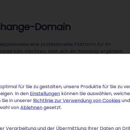
.exchange-Domain
ielsweise eine professionelle Plattform für Ihr
 abwickeln möchten, lässt sich ein Webshop ergänzen.
Ihr praktischer Nutzen
optimal für Sie zu gestalten, unsere Produkte für Sie zu
Flexible Verknüpfung mit Webspace,
eigen. In den
Einstellungen
können Sie auswählen, welche C
Handelsplattformen oder APIs.
 Sie in unserer
Richtlinie zur Verwendung von Cookies
und
z. B. kurse.ihr-name.exchange für aktuelle
swahl von
Ablehnen
gesetzt.
Wechselkurse.
handel@ihr-name.exchange – fachspezifisch und
r Verarbeitung und der Übermittlung Ihrer Daten an Drit