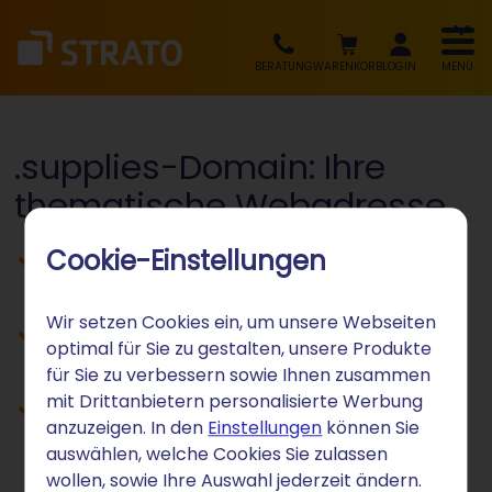
BERATUNG
WARENKORB
LOGIN
MENÜ
.supplies-Domain: Ihre
thematische Webadresse
Cookie-Einstellungen
Verbrauchsmaterial und Zubehör
adressieren
Wir setzen Cookies ein, um unsere Webseiten
Materialhandel und Versorgung
optimal für Sie zu gestalten, unsere Produkte
positionieren
für Sie zu verbessern sowie Ihnen zusammen
mit Drittanbietern personalisierte Werbung
Branchenspezifisches Zubehör
anzuzeigen. In den
Einstellungen
können Sie
kommunizieren
auswählen, welche Cookies Sie zulassen
wollen, sowie Ihre Auswahl jederzeit ändern.