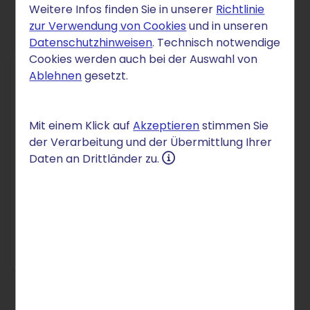
Weitere Infos finden Sie in unserer
Richtlinie
zur Verwendung von Cookies
und in unseren
Datenschutzhinweisen
. Technisch notwendige
Cookies werden auch bei der Auswahl von
Ablehnen
gesetzt.
DOMAIN
.supplies
Mit einem Klick auf
Akzeptieren
stimmen Sie
2 €
der Verarbeitung und der Übermittlung Ihrer
/Mon.
Daten an Drittländer zu.
für 12 Monate
danach 2,75 € /Mon.
Einrichtung: 2,50 €
In den Warenkorb