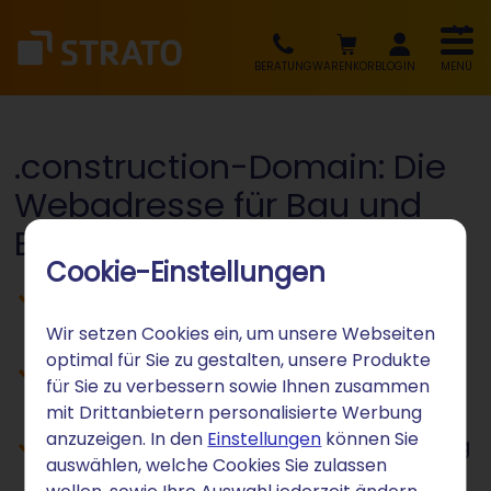
BERATUNG
WARENKORB
LOGIN
MENÜ
.construction-Domain: Die
Webadresse für Bau und
Baugewerbe
Cookie-Einstellungen
Sprechende Adresse für die
Baubranche
Wir setzen Cookies ein, um unsere Webseiten
optimal für Sie zu gestalten, unsere Produkte
Ideal für Baufirmen, Planende und
für Sie zu verbessern sowie Ihnen zusammen
Zuliefernde
mit Drittanbietern personalisierte Werbung
anzuzeigen. In den
Einstellungen
können Sie
Inklusive SSL und einfacher Verwaltung
auswählen, welche Cookies Sie zulassen