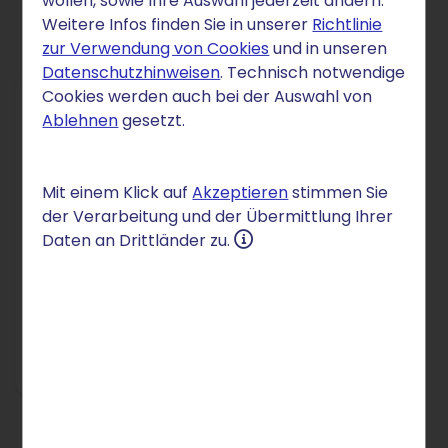
wollen, sowie Ihre Auswahl jederzeit ändern.
Weitere Infos finden Sie in unserer
Richtlinie
zur Verwendung von Cookies
und in unseren
Datenschutzhinweisen
. Technisch notwendige
Cookies werden auch bei der Auswahl von
Ablehnen
gesetzt.
DOMAIN
.construction
Mit einem Klick auf
Akzeptieren
stimmen Sie
3,25 €
der Verarbeitung und der Übermittlung Ihrer
/Mon.
Daten an Drittländer zu.
für 12 Monate
danach 4,25 € /Mon.
Einrichtung: 2,50 €
In den Warenkorb