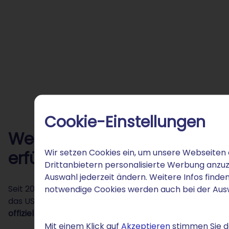
Cookie-Einstellungen
Welche Registrierungsvora
Wir setzen Cookies ein, um unsere Webseiten 
erfüllen?
Drittanbietern personalisierte Werbung anzuz
Auswahl jederzeit ändern. Weitere Infos finden
Seit 2020 ist der Domain-Provider GoDaddy für die Ver
notwendige Cookies werden auch bei der Au
das US-amerikanische Unternehmen das Registry-Busin
offizielle Vergabestelle
für .biz und viele andere Domain
Mit einem Klick auf
Akzeptieren
stimmen Sie de