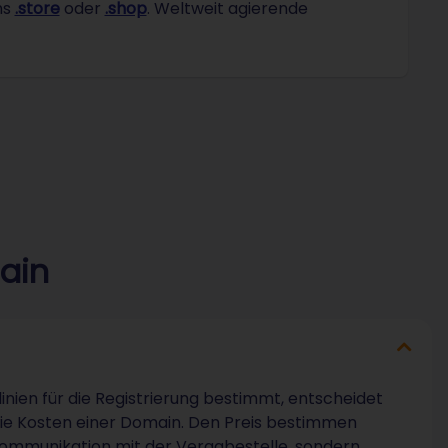
ns
.store
oder
.shop
. Weltweit agierende
main
inien für die Registrierung bestimmt, entscheidet
die Kosten einer Domain. Den Preis bestimmen
 Kommunikation mit der Vergabestelle, sondern