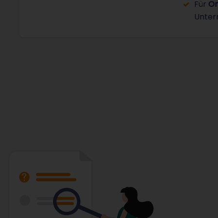
Für
On
Unter