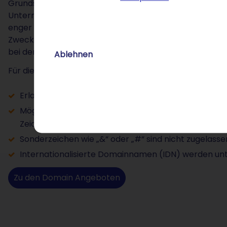
Grundsätzlich können alle Interessierten eine .biz-Domai
Unternehmensbereich veröffentlicht wurde, gilt allerdi
enger Verbindung mit einer geschäftlichen Tätigkeit bz
Zwecke verfolgt oder mit der Domain Geschäfte mach
bei der .biz-Domain an der falschen Adresse.
Ablehnen
Für die Wahl des Domainnamens gelten folgende Registr
Erlaubt sind 3 bis 63 Zeichen (Domainendung .biz ni
Mögliche Zeichen sind Buchstaben (a–z), Zahlen (0–9
Zeichen des Namens).
Sonderzeichen wie „&“ oder „#“ sind nicht zugelasse
Internationalisierte Domainnamen (IDN) werden unt
Zu den Domain Angeboten