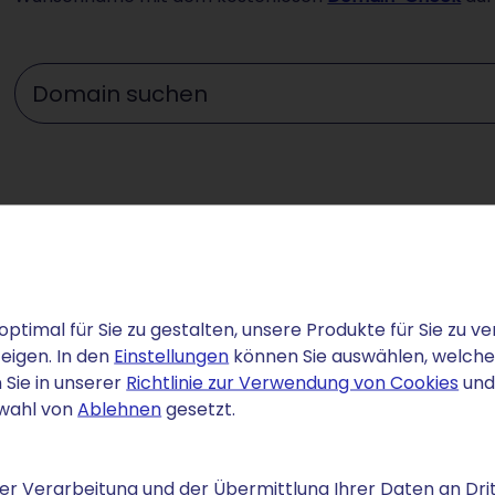
Wunschdomain eingeben ...
ussetzungen sind zu
optimal für Sie zu gestalten, unsere Produkte für Sie zu
eigen. In den
Einstellungen
können Sie auswählen, welche C
 Sie in unserer
Richtlinie zur Verwendung von Cookies
und
gabe von .biz-Domains zuständig. In diesem Jahr hat
swahl von
Ablehnen
gesetzt.
ess von Neustar Inc. übernommen, das bis dato die
endungen wie .co, .nyc oder .us war.
r Verarbeitung und der Übermittlung Ihrer Daten an Drit