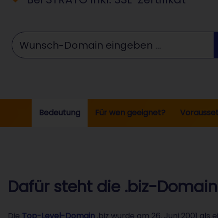
Wunschdomain eingeben ...
Bedeutung
Für wen geeignet?
Vorausse
Dafür steht die .biz-Domain
Die
Top-Level-Domain
.biz wurde am 26. Juni 2001 als