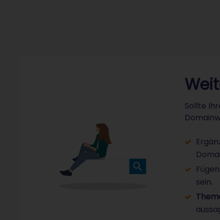
Weit
Sollte Ih
Domainwa
Ergänz
Domai
Fügen 
sein.
Them
aussa