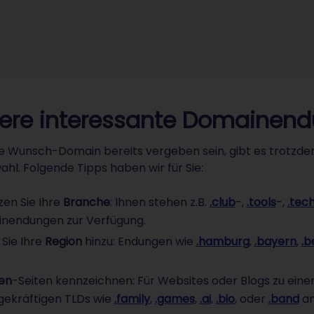
ere interessante Domainen
re Wunsch-Domain bereits vergeben sein, gibt es trotzdem
hl. Folgende Tipps haben wir für Sie:
en Sie Ihre
Branche
: Ihnen stehen z.B.
.club
-,
.tools
-,
.tec
nendungen zur Verfügung.
Sie Ihre
Region
hinzu: Endungen wie
.hamburg
,
.bayern
,
.b
en
-Seiten kennzeichnen: Für Websites oder Blogs zu einem
gekräftigen TLDs wie
.family
,
.games
,
.ai
,
.bio
, oder
.band
an