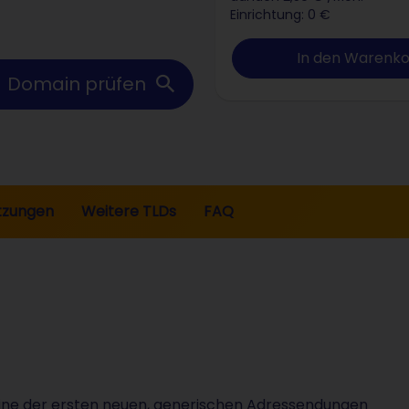
Einrichtung: 0 €
In den Warenk
Domain prüfen
tzungen
Weitere TLDs
FAQ
 eine der ersten neuen, generischen Adressendungen