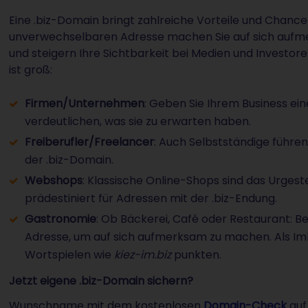
Eine .biz-Domain bringt zahlreiche Vorteile und Chancen
unverwechselbaren Adresse machen Sie auf sich aufme
und steigern Ihre Sichtbarkeit bei Medien und Investore
ist groß:
Firmen/Unternehmen
: Geben Sie Ihrem Business ei
verdeutlichen, was sie zu erwarten haben.
Freiberufler/Freelancer
: Auch Selbstständige führe
der .biz-Domain.
Webshops
: Klassische Online-Shops sind das Urges
prädestiniert für Adressen mit der .biz-Endung.
Gastronomie
: Ob Bäckerei, Café oder Restaurant: Bew
Adresse, um auf sich aufmerksam zu machen. Als Imb
Wortspielen wie
kiez-im.biz
punkten.
Jetzt eigene .biz-Domain sichern?
Wunschname mit dem kostenlosen
Domain-Check
auf