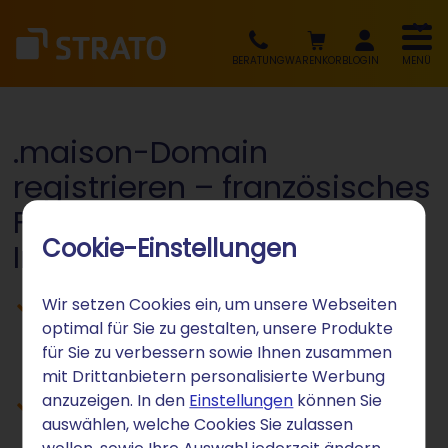
BERATUNG
WARENKORB
LOGIN
MENÜ
.maison-Domain
registrieren – französisches
Flair für Wohnen und
Cookie-Einstellungen
Immobilien
Die französischsprachige Domain-
Wir setzen Cookies ein, um unsere Webseiten
optimal für Sie zu gestalten, unsere Produkte
Endung für Immobilien, Interior und
für Sie zu verbessern sowie Ihnen zusammen
Lifestyle
mit Drittanbietern personalisierte Werbung
anzuzeigen. In den
Einstellungen
können Sie
„Maison" steht weltweit für Qualität,
auswählen, welche Cookies Sie zulassen
Eleganz und das französische