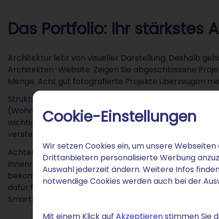
Das Portfolio: Ihr stärkstes
Architektur lebt von visueller Darstellung. Deshalb ge
Architekten-Website. Zeigen Sie abgeschlossene Projekt
Menge. Acht gut fotografierte Projekte überzeugen meh
Strukturieren Sie Ihre
Projekte
so, dass Leute schnell fi
(Wohnbau, Gewerbebau, Sanierung) oder nach Region. Z
Cookie-Einstellungen
wichtigsten Eckdaten: Bauort, Fertigstellung, Leistung
verstehen. Ihre Zielgruppe sind Bauherren, keine Archite
Wir setzen Cookies ein, um unsere Webseiten 
Achten Sie bei den Bildern auf das Format: Querformat
Drittanbietern personalisierte Werbung anzuz
Innenräume. Mischen Sie beide bewusst, um Abwechslung 
Auswahl jederzeit ändern. Weitere Infos finden
bekommen. Das hilft nicht nur Menschen, sondern au
notwendige Cookies werden auch bei der Au
dafür fertige Bildergalerien mit, die Sie per Drag-and-
Smartphones und Tablets an – Sie müssen sich nicht 
Mit einem Klick auf
Akzeptieren
stimmen Sie de