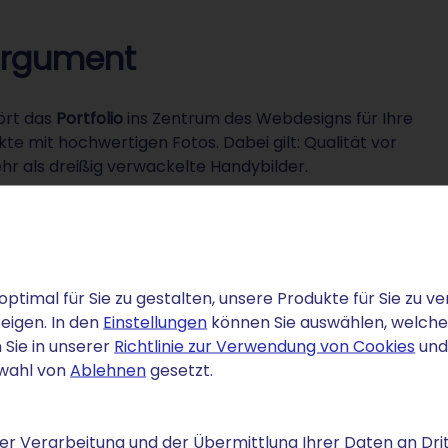
 Argument
hört das
Portfolio
ins Zentrum des Webdesigns für Ihre
e mit hochwertigen Fotos. Dabei gilt: Qualität vor
r als dreißig verwackelte Handybilder.
nden, was sie interessiert – etwa nach Kategorie
u jedem Projekt gehören ein kurzer Text und die
sumfang. Vermeiden Sie Fachsprache, die nur Kollegen
kturkritiker.
optimal für Sie zu gestalten, unsere Produkte für Sie zu
e eignen sich für Außenansichten, Hochformate für
eigen. In den
Einstellungen
können Sie auswählen, welche C
zu schaffen. Jedes Bild sollte einen Bildtitel
 Sie in unserer
Richtlinie zur Verwendung von Cookies
und
ch Suchmaschinen. Ein Homepage-Baukasten bringt
swahl von
Ablehnen
gesetzt.
drop befüllen. Die Darstellung passt sich automatisch an
um technische Details kümmern.
r Verarbeitung und der Übermittlung Ihrer Daten an Drit