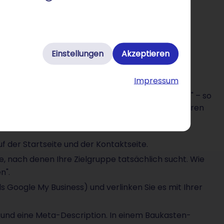
Einstellungen
Akzeptieren
 Architekturbüros
Impressum
" oder "Architekturbüro München Einfamilienhaus" – so
 besser gefunden werden möchten, sollten Sie Ihren
ennen. Konkret bedeutet das:
uf der Startseite und der Kontaktseite.
e, nach denen Ihre Zielgruppe tatsächlich sucht. Wie
n".
 Google My Business) und verlinken Sie es mit Ihrer
el und eine Meta-Description. In einem Baukasten-