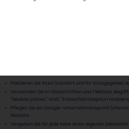
Lokale Sichtbarkeit: SEO für
Die meisten Bauherren suchen regional. "Architekt Köln
sehen typische Suchanfragen aus. Wenn Sie bei Google
Standort und Ihre Leistungen gezielt auf der Website n
Platzieren Sie Ihren Standort und Ihr Einzugsgebiet a
Verwenden Sie in Überschriften und Fließtext Begriff
"Neubau planen" statt "Entwurfskonzeption realisiere
Pflegen Sie ein Google-Unternehmensprofil (ehemals
Website.
Vergeben Sie für jede Seite einen eigenen Seitentit