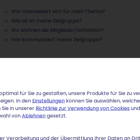
Wer interessiert sich für mein Thema?
Wie alt ist meine Zielgruppe?
Wo wohnen die Mitglieder/Aktivisten?
Wie kommuniziert meine Zielgruppe?
optimal für Sie zu gestalten, unsere Produkte für Sie zu
eigen. In den
Einstellungen
können Sie auswählen, welche C
 Sie in unserer
Richtlinie zur Verwendung von Cookies
und
swahl von
Ablehnen
gesetzt.
r Verarbeitung und der Übermittlung Ihrer Daten an Drit
en es andere Organisationen? Profitieren Sie von der Erf