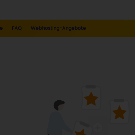
te
FAQ
Webhosting-Angebote