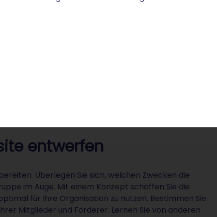
e sich vom Design, der Struktur und den Inhalten inspirier
ards und kommen vielleicht auf neue Ideen.
site entwerfen
orbereiten. Überlegen Sie sich, welchen Zwecken die
gruppe im Auge. Mit einem Konzept schaffen Sie die
timal für Ihre Organisation zu nutzen. Bestimmen Sie
hrer Mitglieder und Förderer. Lernen Sie von anderen