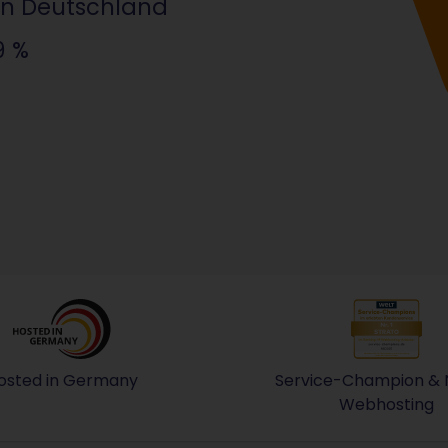
 in Deutschland
9 %
osted in Germany
Service-Champion & Nr
nformations-Managementsystem
Bei STRATO können Sie sicher sein, dass Ihre Da
Webhosting
Erneute