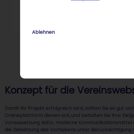
Lassen Si
Webstand
Ablehnen
Konzept für die Vereinsweb
Damit Ihr Projekt erfolgreich wird, sollten Sie es gut v
Onlineplattform dienen soll, und behalten Sie Ihre Ziel
Voraussetzung dafür, moderne Kommunikationsmittel op
die Zielsetzung des Vorhabens unter Berücksichtigung I