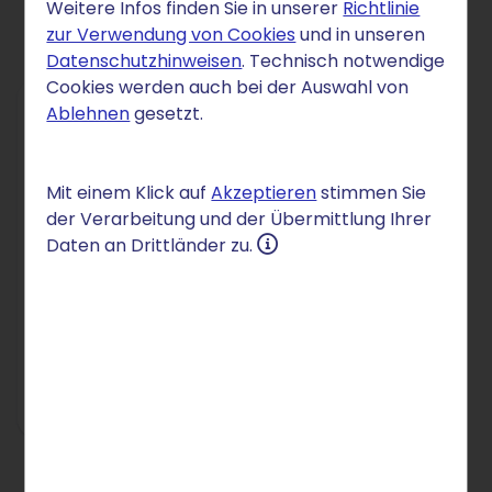
Weitere Infos finden Sie in unserer
Richtlinie
zur Verwendung von Cookies
und in unseren
Datenschutzhinweisen
. Technisch notwendige
Cookies werden auch bei der Auswahl von
Ablehnen
gesetzt.
DOMAIN
Mit einem Klick auf
Akzeptieren
stimmen Sie
.blue
der Verarbeitung und der Übermittlung Ihrer
1,20 €
Daten an Drittländer zu.
/Mon.
für 12 Monate
danach 2,50 € /Mon.
Einrichtung: 2,50 €
In den Warenkorb